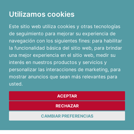
Utilizamos cookies
Este sitio web utiliza cookies y otras tecnologías
de seguimiento para mejorar su experiencia de
navegación con los siguientes fines:
para habilitar
la funcionalidad básica del sitio web
,
para brindar
una mejor experiencia en el sitio web
,
medir su
interés en nuestros productos y servicios y
personalizar las interacciones de marketing
,
para
mostrar anuncios que sean más relevantes para
usted
.
ACEPTAR
RECHAZAR
CAMBIAR PREFERENCIAS