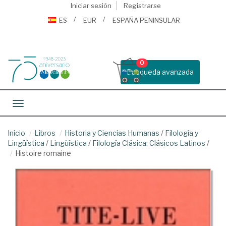
Iniciar sesión
Registrarse
ES
EUR
ESPAÑA PENINSULAR
0
Busqueda avanzada
Toggle navigation
Inicio
Libros
Historia y Ciencias Humanas
/
Filología y
Lingüística
/
Lingüística
/
Filología Clásica: Clásicos Latinos
/
Histoire romaine