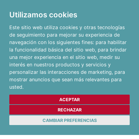
Utilizamos cookies
Este sitio web utiliza cookies y otras tecnologías
de seguimiento para mejorar su experiencia de
navegación con los siguientes fines:
para habilitar
la funcionalidad básica del sitio web
,
para brindar
una mejor experiencia en el sitio web
,
medir su
interés en nuestros productos y servicios y
personalizar las interacciones de marketing
,
para
mostrar anuncios que sean más relevantes para
usted
.
ACEPTAR
RECHAZAR
CAMBIAR PREFERENCIAS