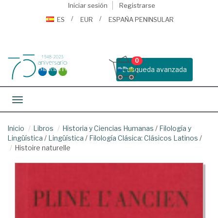
Iniciar sesión
Registrarse
ES
EUR
ESPAÑA PENINSULAR
0
Busqueda avanzada
Toggle navigation
Inicio
Libros
Historia y Ciencias Humanas
/
Filología y
Lingüística
/
Lingüística
/
Filología Clásica: Clásicos Latinos
/
Histoire naturelle