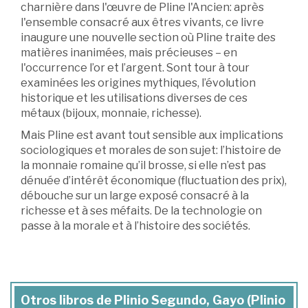
charnière dans l'œuvre de Pline l'Ancien: après
l'ensemble consacré aux êtres vivants, ce livre
inaugure une nouvelle section où Pline traite des
matières inanimées, mais précieuses – en
l'occurrence l’or et l’argent. Sont tour à tour
examinées les origines mythiques, l’évolution
historique et les utilisations diverses de ces
métaux (bijoux, monnaie, richesse).
Mais Pline est avant tout sensible aux implications
sociologiques et morales de son sujet: l’histoire de
la monnaie romaine qu’il brosse, si elle n’est pas
dénuée d’intérêt économique (fluctuation des prix),
débouche sur un large exposé consacré à la
richesse et à ses méfaits. De la technologie on
passe à la morale et à l’histoire des sociétés.
Otros libros de Plinio Segundo, Gayo (Plinio