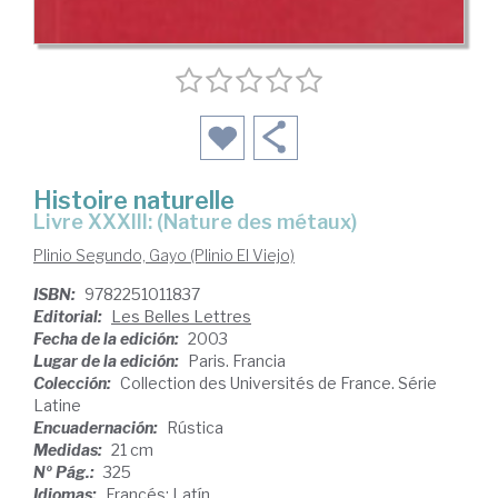
Histoire naturelle
Livre XXXIII: (Nature des métaux)
Plinio Segundo, Gayo (Plinio El Viejo)
ISBN:
9782251011837
Editorial:
Les Belles Lettres
Fecha de la edición:
2003
Lugar de la edición:
Paris. Francia
Colección:
Collection des Universités de France. Série
Latine
Encuadernación:
Rústica
Medidas:
21 cm
Nº Pág.:
325
Idiomas:
Francés; Latín