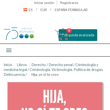
Iniciar sesión
Registrarse
ES
EUR
ESPAÑA PENINSULAR
0
Busqueda avanzada
Toggle navigation
Inicio
Libros
Derecho
/
Derecho penal
/
Criminología y
medicina legal
/
Criminología. Victimología. Política de drogas.
Delincuencia
/
Hija, yo sí te creo