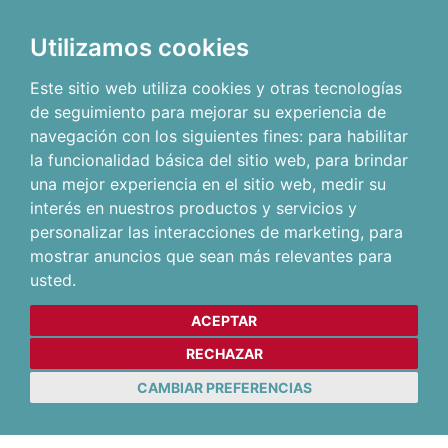
Utilizamos cookies
Este sitio web utiliza cookies y otras tecnologías
de seguimiento para mejorar su experiencia de
navegación con los siguientes fines:
para habilitar
la funcionalidad básica del sitio web
,
para brindar
una mejor experiencia en el sitio web
,
medir su
interés en nuestros productos y servicios y
personalizar las interacciones de marketing
,
para
mostrar anuncios que sean más relevantes para
usted
.
ACEPTAR
RECHAZAR
CAMBIAR PREFERENCIAS