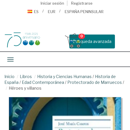
Iniciar sesión
Registrarse
ES
EUR
ESPAÑA PENINSULAR
0
Busqueda avanzada
Toggle navigation
Inicio
Libros
Historia y Ciencias Humanas
/
Historia de
España
/
Edad Contemporánea
/
Protectorado de Marruecos
/
Héroes y villanos