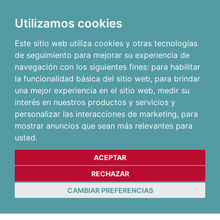
Utilizamos cookies
Este sitio web utiliza cookies y otras tecnologías
de seguimiento para mejorar su experiencia de
navegación con los siguientes fines:
para habilitar
la funcionalidad básica del sitio web
,
para brindar
una mejor experiencia en el sitio web
,
medir su
interés en nuestros productos y servicios y
personalizar las interacciones de marketing
,
para
mostrar anuncios que sean más relevantes para
usted
.
ACEPTAR
RECHAZAR
CAMBIAR PREFERENCIAS