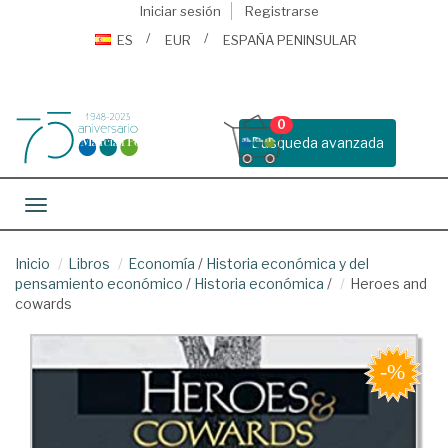
Iniciar sesión
Registrarse
ES
EUR
ESPAÑA PENINSULAR
0
Busqueda avanzada
Toggle navigation
Inicio
Libros
Economía
/
Historia económica y del
pensamiento económico
/
Historia económica
/
Heroes and
cowards