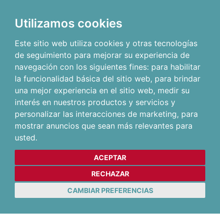
Utilizamos cookies
Este sitio web utiliza cookies y otras tecnologías
de seguimiento para mejorar su experiencia de
navegación con los siguientes fines:
para habilitar
la funcionalidad básica del sitio web
,
para brindar
una mejor experiencia en el sitio web
,
medir su
interés en nuestros productos y servicios y
personalizar las interacciones de marketing
,
para
mostrar anuncios que sean más relevantes para
usted
.
ACEPTAR
RECHAZAR
CAMBIAR PREFERENCIAS