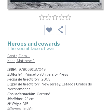
Heroes and cowards
the social face of war
Costa, Dora L.
Kahn, Matthew E.
ISBN:
9780691137049
Editorial:
Princeton University Press
Fecha de la edición:
2008
Lugar de la edición:
New Jersey. Estados Unidos de
Norteamérica
Encuadernación:
Cartoné
Medidas:
23 cm
Nº Pág.:
315
Idiomas:
Inglés