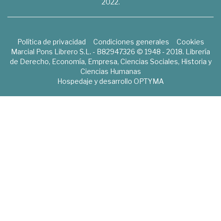
2022.
Política de privacidad
Condiciones generales
Cookies
Marcial Pons Librero S.L. - B82947326 © 1948 - 2018. Librería
de Derecho, Economía, Empresa, Ciencias Sociales, Historia y
Ciencias Humanas
Hospedaje y desarrollo
OPTYMA