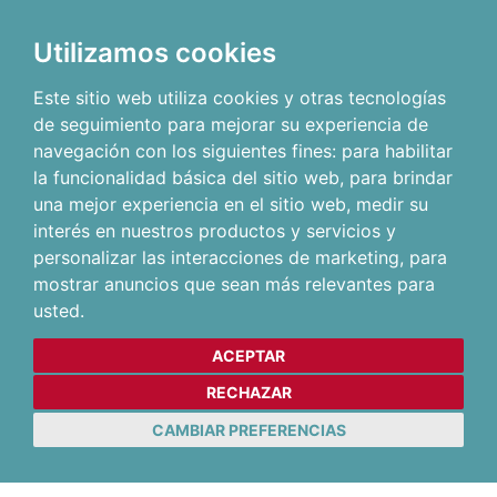
Utilizamos cookies
Este sitio web utiliza cookies y otras tecnologías
de seguimiento para mejorar su experiencia de
navegación con los siguientes fines:
para habilitar
la funcionalidad básica del sitio web
,
para brindar
una mejor experiencia en el sitio web
,
medir su
interés en nuestros productos y servicios y
personalizar las interacciones de marketing
,
para
mostrar anuncios que sean más relevantes para
usted
.
ACEPTAR
RECHAZAR
CAMBIAR PREFERENCIAS