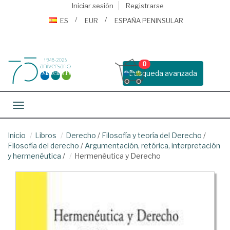
Iniciar sesión
Registrarse
ES
EUR
ESPAÑA PENINSULAR
0
Busqueda avanzada
Toggle navigation
Inicio
Libros
Derecho
/
Filosofía y teoría del Derecho
/
Filosofía del derecho
/
Argumentación, retórica, interpretación
y hermenéutica
/
Hermenéutica y Derecho