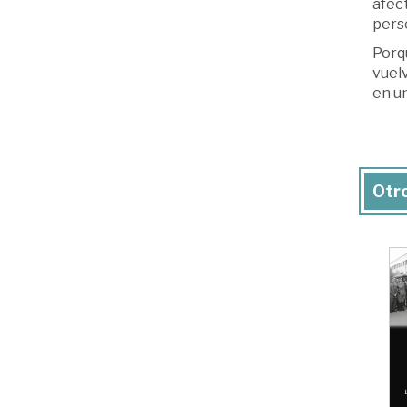
afec
pers
Porq
vuelv
en un
Otro