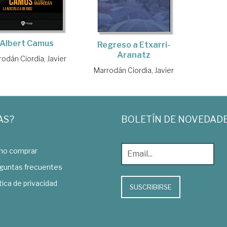
Albert Camus
Regreso a Etxarri-
Aranatz
odán Ciordia, Javier
Marrodán Ciordia, Javier
AS?
BOLETÍN DE NOVEDAD
o comprar
guntas frecuentes
tica de privacidad
SUSCRIBIRSE