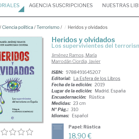
ORIALES
AGENCIA
SUSCRIPCIONES
NUESTRAS
LI
/
Ciencia política
/
Terrorismo
/
Heridos y olvidados
Heridos y olvidados
los supervivientes del terrori
Jiménez Ramos, María
Marrodán Ciordia, Javier
ISBN:
9788491645207
Editorial:
La Esfera de los Libros
Fecha de la edición:
2019
Lugar de la edición:
Madrid. España
Encuadernación:
Rústica
Medidas:
23 cm
Nº Pág.:
310
Idiomas:
Español
Papel: Rústica
18,90 €