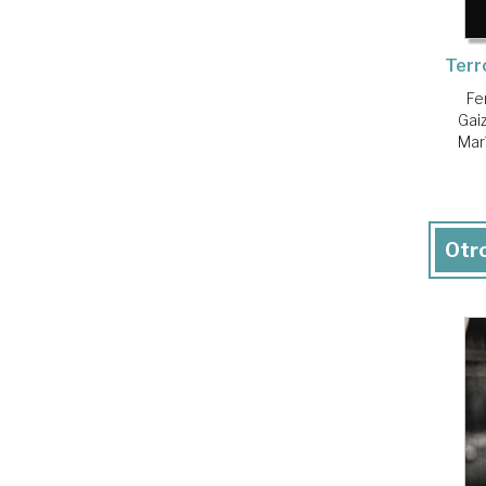
Terr
Fe
Gai
Mar
Otro