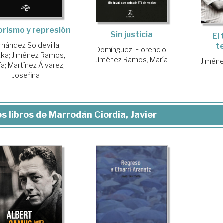
orismo y represión
Sin justicia
El
rnández Soldevilla,
t
Domínguez, Florencio
;
zka
;
Jiménez Ramos,
Jiménez Ramos, María
Jiméne
ía
;
Martínez Álvarez,
Josefina
s libros de Marrodán Ciordia, Javier