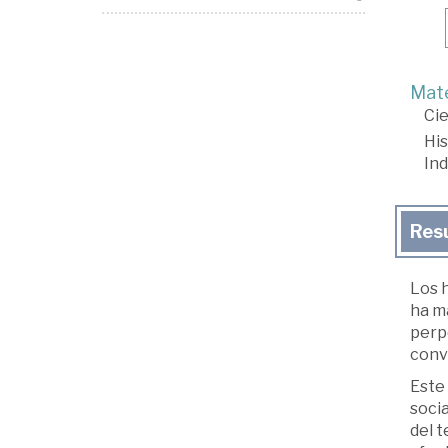
Mate
Cie
His
In
Res
Los h
ha ma
perp
convi
Este 
socia
del t