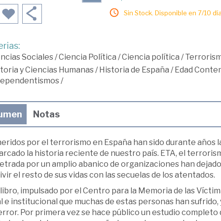
Sin Stock. Disponible en 7/10 día
rias:
ncias Sociales
/
Ciencia Política
/
Ciencia política
/
Terroris
toria y Ciencias Humanas
/
Historia de España
/
Edad Conte
dependentismos
/
umen
Notas
eridos por el terrorismo en España han sido durante años l
rcado la historia reciente de nuestro país. ETA, el terrorism
etrada por un amplio abanico de organizaciones han dejado 
vir el resto de sus vidas con las secuelas de los atentados.
libro, impulsado por el Centro para la Memoria de las Víctima
l e institucional que muchas de estas personas han sufrido, 
error. Por primera vez se hace público un estudio completo 