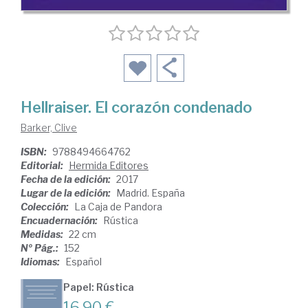
Hellraiser. El corazón condenado
Barker, Clive
ISBN:
9788494664762
Editorial:
Hermida Editores
Fecha de la edición:
2017
Lugar de la edición:
Madrid. España
Colección:
La Caja de Pandora
Encuadernación:
Rústica
Medidas:
22 cm
Nº Pág.:
152
Idiomas:
Español
Papel: Rústica
16,90 €