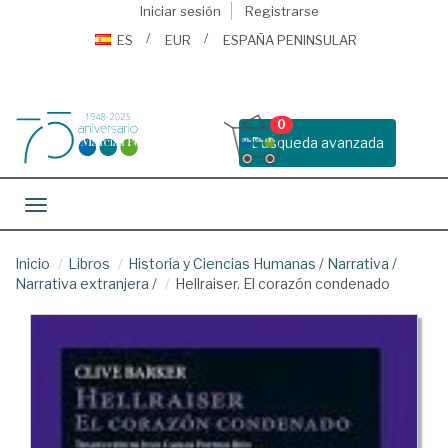
Iniciar sesión
Registrarse
ES
EUR
ESPAÑA PENINSULAR
0
Busqueda avanzada
Toggle navigation
Inicio
Libros
Historia y Ciencias Humanas
/
Narrativa
/
Narrativa extranjera
/
Hellraiser. El corazón condenado