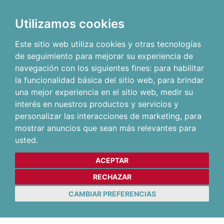
Utilizamos cookies
Este sitio web utiliza cookies y otras tecnologías
de seguimiento para mejorar su experiencia de
navegación con los siguientes fines:
para habilitar
la funcionalidad básica del sitio web
,
para brindar
una mejor experiencia en el sitio web
,
medir su
interés en nuestros productos y servicios y
personalizar las interacciones de marketing
,
para
mostrar anuncios que sean más relevantes para
usted
.
ACEPTAR
RECHAZAR
CAMBIAR PREFERENCIAS