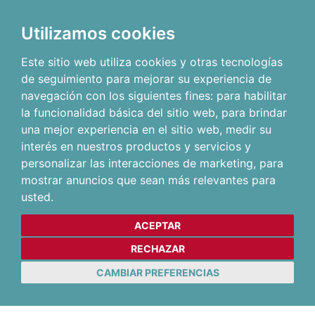
Utilizamos cookies
Este sitio web utiliza cookies y otras tecnologías
de seguimiento para mejorar su experiencia de
navegación con los siguientes fines:
para habilitar
la funcionalidad básica del sitio web
,
para brindar
una mejor experiencia en el sitio web
,
medir su
interés en nuestros productos y servicios y
personalizar las interacciones de marketing
,
para
mostrar anuncios que sean más relevantes para
usted
.
ACEPTAR
RECHAZAR
CAMBIAR PREFERENCIAS