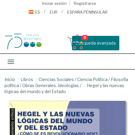
Iniciar sesión
Registrarse
ES
EUR
ESPAÑA PENINSULAR
0
Busqueda avanzada
Toggle navigation
Inicio
Libros
Ciencias Sociales
/
Ciencia Política
/
Filosofía
política
/
Obras Generales. Ideologías
/
Hegel y las nuevas
lógicas del mundo y del Estado