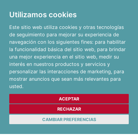
Utilizamos cookies
Este sitio web utiliza cookies y otras tecnologías
de seguimiento para mejorar su experiencia de
navegación con los siguientes fines:
para habilitar
la funcionalidad básica del sitio web
,
para brindar
una mejor experiencia en el sitio web
,
medir su
interés en nuestros productos y servicios y
personalizar las interacciones de marketing
,
para
mostrar anuncios que sean más relevantes para
usted
.
ACEPTAR
RECHAZAR
CAMBIAR PREFERENCIAS