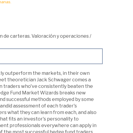
manas.
n de carteras. Valoración y operaciones
/
tly outperform the markets, in their own
reet theoretician Jack Schwager comes a
en traders who've consistently beaten the
 Hedge Fund Market Wizards breaks new
y and successful methods employed by some
 candid assessment of each trader's
ers what they can learn from each, and also
at fits an investor's personality to
tment professionals everywhere can apply in
 of the most successful hedge fund traders