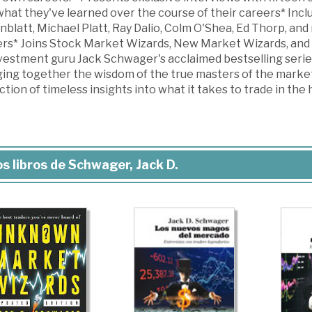
hat they've learned over the course of their careers* Inclu
blatt, Michael Platt, Ray Dalio, Colm O'Shea, Ed Thorp, and
ers* Joins Stock Market Wizards, New Market Wizards, and 
nvestment guru Jack Schwager's acclaimed bestselling serie
ging together the wisdom of the true masters of the marke
ction of timeless insights into what it takes to trade in the
s libros de Schwager, Jack D.