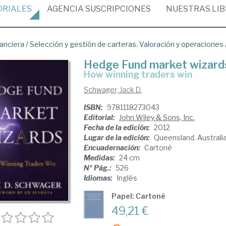
ORIALES
AGENCIA
SUSCRIPCIONES
NUESTRAS
LI
nanciera
/
Selección y gestión de carteras. Valoración y operaciones
Hedge Fund market wizard
how winning traders win
Schwager, Jack D.
ISBN:
9781118273043
Editorial:
John Wiley & Sons, Inc.
Fecha de la edición:
2012
Lugar de la edición:
Queensland. Australi
Encuadernación:
Cartoné
Medidas:
24 cm
Nº Pág.:
526
Idiomas:
Inglés
Papel: Cartoné
49,21 €