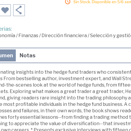
Sin Stock. Disponible en 5/6 se
rias:
onomía
/
Finanzas
/
Dirección financiera
/
Selección y gestió
umen
Notas
inating insights into the hedge fund traders who consisten
s From bestselling author, investment expert, and Wall St
nd-the-scenes look at the world of hedge funds, from fifte
ets. Exploring what makes a great trader a great trader,
nd, giving readers rare insight into the trading philosoph
e most profitable individuals in the hedge fund business. A
sses and failures, in their own words, the book shows read
nes forty essential lessons--from finding a trading method th
ing to appreciate the value of diversification--that inves
 own careers. * Presents exclusive interviews with fifteen