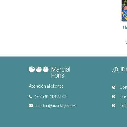
U
¿DUD
Atención al cliente
Com
Pre
(+34) 91 304 33 03
Polí
atencion@marcialpons.es