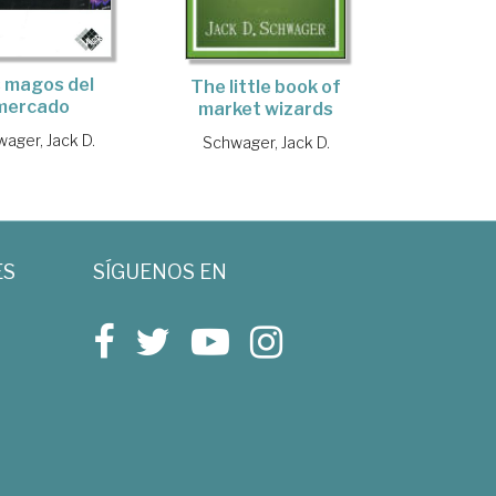
 magos del
The little book of
mercado
market wizards
ager, Jack D.
Schwager, Jack D.
ES
SÍGUENOS EN