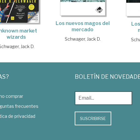
Los nuevos magos del
Los
mercado
nknown market
wizards
Schwager, Jack D.
Schw
Schwager, Jack D.
AS?
BOLETÍN DE NOVEDAD
o comprar
guntas frecuentes
tica de privacidad
SUSCRIBIRSE