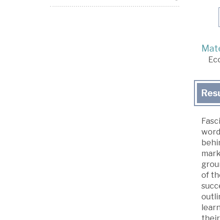
Mate
Ec
Res
Fasc
word
behi
mark
grou
of th
succe
outli
learn
their