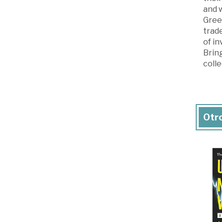
and w
Green
trad
of i
Brin
colle
Otro