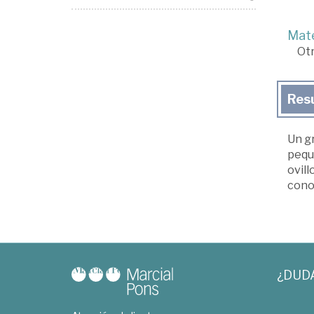
Mate
Ot
Res
Un gr
pequ
ovill
cono
¿DUD