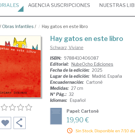
ORIALES
AGENCIA
SUSCRIPCIONES
NUESTRAS
LI
/
Obras Infantiles
/
Hay gatos en este libro
Hay gatos en este libro
Schwarz, Viviane
ISBN:
9788410406087
Editorial:
NubeOcho Ediciones
Fecha de la edición:
2025
Lugar de la edición:
Madrid. España
Encuadernación:
Cartoné
Medidas:
27 cm
Nº Pág.:
32
Idiomas:
Español
Papel: Cartoné
19,90 €
Sin Stock. Disponible en 7/10 día