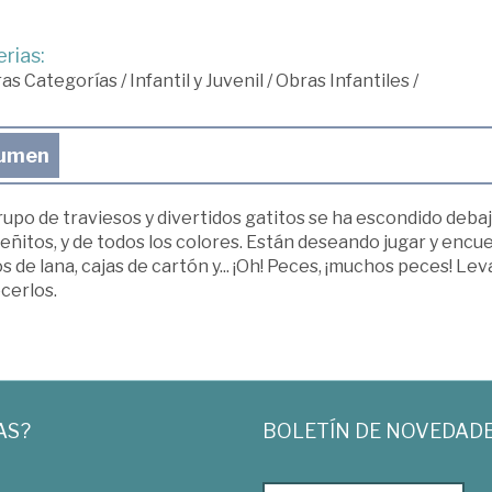
rias:
ras Categorías
/
Infantil y Juvenil
/
Obras Infantiles
/
umen
upo de traviesos y divertidos gatitos se ha escondido deba
eñitos, y de todos los colores. Están deseando jugar y enc
os de lana, cajas de cartón y... ¡Oh! Peces, ¡muchos peces! Le
cerlos.
AS?
BOLETÍN DE NOVEDAD