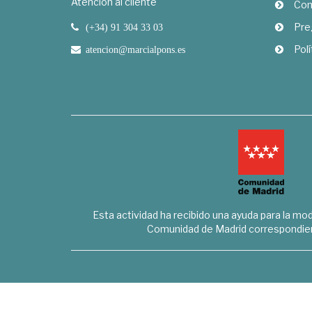
Atención al cliente
Com
Pre
(+34) 91 304 33 03
Polí
atencion@marcialpons.es
Esta actividad ha recibido una ayuda para la mode
Comunidad de Madrid correspondien
Marcial Pons Librero S.L. - B8294732