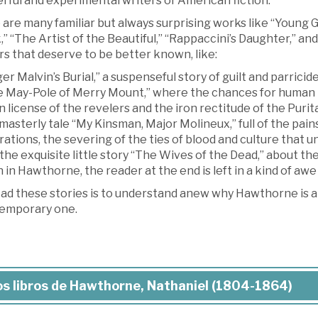
rful and experimental writers of American fiction.
 are many familiar but always surprising works like “Young
” “The Artist of the Beautiful,” “Rappaccini’s Daughter,” an
s that deserve to be better known, like:
ger Malvin’s Burial,” a suspenseful story of guilt and parricide
he May-Pole of Merry Mount,” where the chances for human 
n license of the revelers and the iron rectitude of the Purit
 masterly tale “My Kinsman, Major Molineux,” full of the pains
ations, the severing of the ties of blood and culture that u
 the exquisite little story “The Wives of the Dead,” about the
 in Hawthorne, the reader at the end is left in a kind of awe 
ad these stories is to understand anew why Hawthorne is a 
emporary one.
s libros de Hawthorne, Nathaniel (1804-1864)