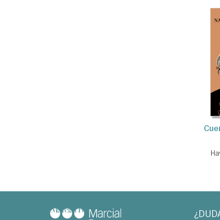
Cue
Ha
¿DUD