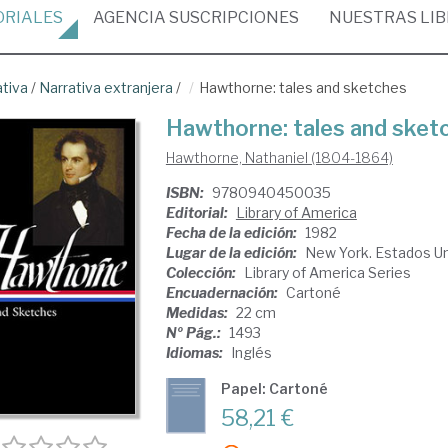
ORIALES
AGENCIA
SUSCRIPCIONES
NUESTRAS
LI
ativa
/
Narrativa extranjera
/
Hawthorne: tales and sketches
Hawthorne: tales and sket
Hawthorne, Nathaniel (1804-1864)
ISBN:
9780940450035
Editorial:
Library of America
Fecha de la edición:
1982
Lugar de la edición:
New York. Estados U
Colección:
Library of America Series
Encuadernación:
Cartoné
Medidas:
22 cm
Nº Pág.:
1493
Idiomas:
Inglés
Papel: Cartoné
58,21 €