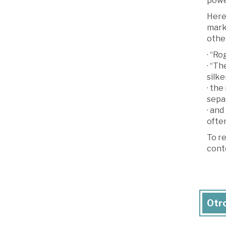
powe
Here
mark,
other
· “Ro
· “T
silke
· the
separ
· and
often
To re
cont
Otro