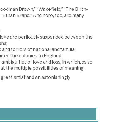
 Goodman Brown,” “Wakefield,” “The Birth-
d “Ethan Brand.” And here, too, are many
;
love are perilously suspended between the
ans;
 and terrors of national and familial
nited the colonies to England;
 ambiguities of love and loss, in which, as so
at the multiple possibilities of meaning.
great artist and an astonishingly