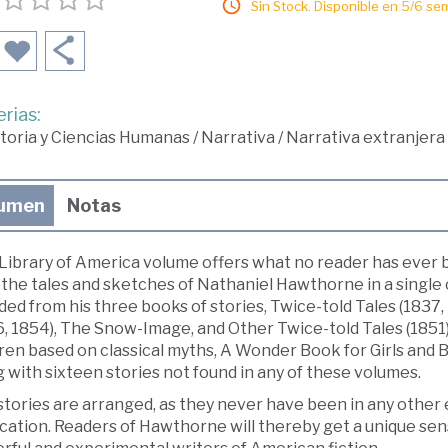
Sin Stock. Disponible en 5/6 se
rias:
toria y Ciencias Humanas
/
Narrativa
/
Narrativa extranjera
umen
Notas
 Library of America volume offers what no reader has ever b
l the tales and sketches of Nathaniel Hawthorne in a singl
ded from his three books of stories, Twice-told Tales (1837
, 1854), The Snow-Image, and Other Twice-told Tales (1851)
dren based on classical myths, A Wonder Book for Girls and
 with sixteen stories not found in any of these volumes.
tories are arranged, as they never have been in any other ed
ication. Readers of Hawthorne will thereby get a unique s