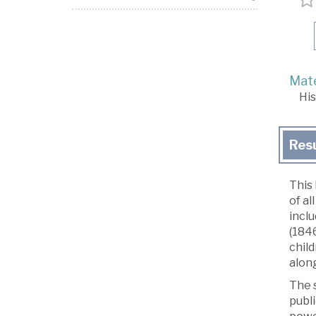
Mate
His
Res
This
of al
inclu
(1846
chil
along
The s
publ