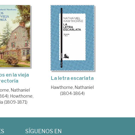
os en la vieja
La letra escarlata
rectoría
Hawthorne, Nathaniel
rne, Nathaniel
(1804-1864)
864)
;
Howthorne,
ia (1809-1871)
ES
SÍGUENOS EN