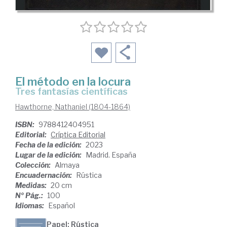
El método en la locura
Tres fantasías científicas
Hawthorne, Nathaniel (1804-1864)
ISBN:
9788412404951
Editorial:
Críptica Editorial
Fecha de la edición:
2023
Lugar de la edición:
Madrid. España
Colección:
Almaya
Encuadernación:
Rústica
Medidas:
20 cm
Nº Pág.:
100
Idiomas:
Español
Papel: Rústica