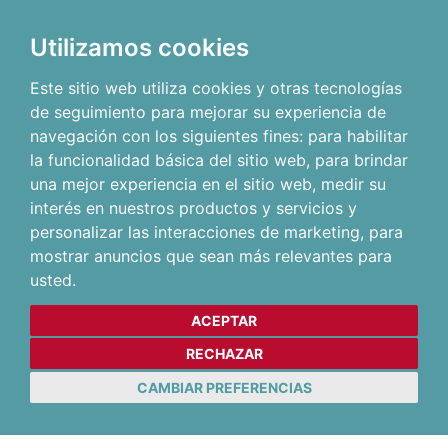
Utilizamos cookies
Este sitio web utiliza cookies y otras tecnologías
de seguimiento para mejorar su experiencia de
navegación con los siguientes fines:
para habilitar
la funcionalidad básica del sitio web
,
para brindar
una mejor experiencia en el sitio web
,
medir su
interés en nuestros productos y servicios y
personalizar las interacciones de marketing
,
para
mostrar anuncios que sean más relevantes para
usted
.
ACEPTAR
RECHAZAR
CAMBIAR PREFERENCIAS