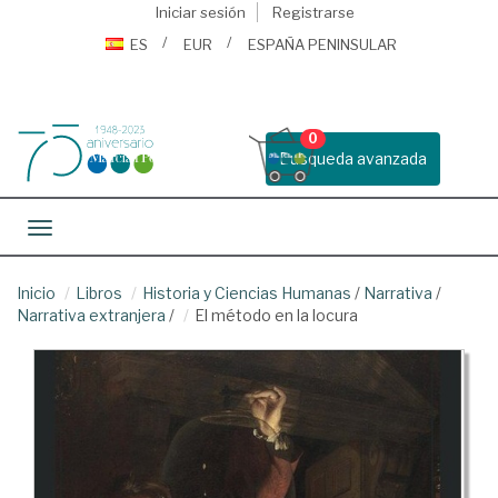
Iniciar sesión
Registrarse
ES
EUR
ESPAÑA PENINSULAR
0
Busqueda avanzada
Toggle navigation
Inicio
Libros
Historia y Ciencias Humanas
/
Narrativa
/
Narrativa extranjera
/
El método en la locura