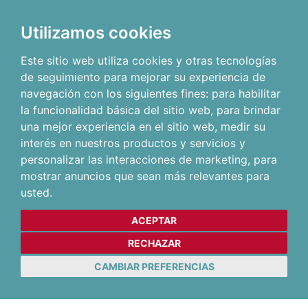
Utilizamos cookies
Este sitio web utiliza cookies y otras tecnologías
de seguimiento para mejorar su experiencia de
navegación con los siguientes fines:
para habilitar
la funcionalidad básica del sitio web
,
para brindar
una mejor experiencia en el sitio web
,
medir su
interés en nuestros productos y servicios y
personalizar las interacciones de marketing
,
para
mostrar anuncios que sean más relevantes para
usted
.
ACEPTAR
RECHAZAR
CAMBIAR PREFERENCIAS