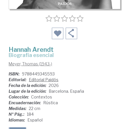
Hannah Arendt
Biografía esencial
Meyer, Thomas (1943-)
ISBN:
9788449345593
Editorial:
Editorial Paidós
Fecha de la edición:
2026
Lugar de la edición:
Barcelona. España
Colección:
Contextos
Encuadernación:
Rústica
Medidas:
22 cm
Nº Pág.:
184
Idiomas:
Español