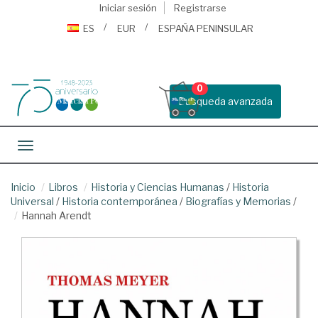
Iniciar sesión
Registrarse
ES
EUR
ESPAÑA PENINSULAR
0
Busqueda avanzada
Toggle navigation
Inicio
Libros
Historia y Ciencias Humanas
/
Historia
Universal
/
Historia contemporánea
/
Biografías y Memorias
/
Hannah Arendt