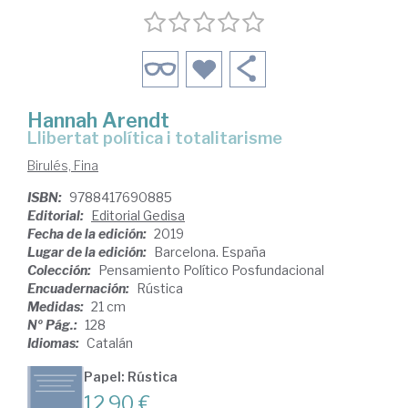
Hannah Arendt
Llibertat política i totalitarisme
Birulés, Fina
ISBN:
9788417690885
Editorial:
Editorial Gedisa
Fecha de la edición:
2019
Lugar de la edición:
Barcelona. España
Colección:
Pensamiento Político Posfundacional
Encuadernación:
Rústica
Medidas:
21 cm
Nº Pág.:
128
Idiomas:
Catalán
Papel: Rústica
12,90 €