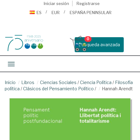
Iniciar sesión
Registrarse
ES
EUR
ESPAÑA PENINSULAR
0
Busqueda avanzada
Toggle navigation
Inicio
Libros
Ciencias Sociales
/
Ciencia Política
/
Filosofía
política
/
Clásicos del Pensamiento Político
/
Hannah Arendt