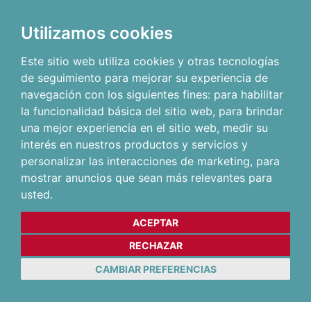
Utilizamos cookies
Este sitio web utiliza cookies y otras tecnologías
de seguimiento para mejorar su experiencia de
navegación con los siguientes fines:
para habilitar
la funcionalidad básica del sitio web
,
para brindar
una mejor experiencia en el sitio web
,
medir su
interés en nuestros productos y servicios y
personalizar las interacciones de marketing
,
para
mostrar anuncios que sean más relevantes para
usted
.
ACEPTAR
RECHAZAR
CAMBIAR PREFERENCIAS