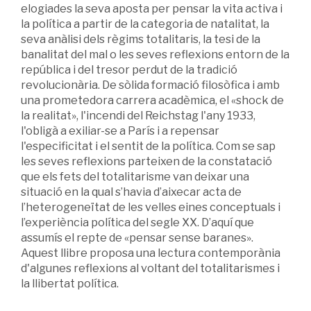
elogiades la seva aposta per pensar la vita activa i
la política a partir de la categoria de natalitat, la
seva anàlisi dels règims totalitaris, la tesi de la
banalitat del mal o les seves reflexions entorn de la
república i del tresor perdut de la tradició
revolucionària. De sòlida formació filosòfica i amb
una prometedora carrera acadèmica, el «shock de
la realitat», l'incendi del Reichstag l'any 1933,
l'obligà a exiliar-se a París i a repensar
l'especificitat i el sentit de la política. Com se sap
les seves reflexions parteixen de la constatació
que els fets del totalitarisme van deixar una
situació en la qual s’havia d’aixecar acta de
l’heterogeneïtat de les velles eines conceptuals i
l’experiència política del segle XX. D’aquí que
assumís el repte de «pensar sense baranes».
Aquest llibre proposa una lectura contemporània
d'algunes reflexions al voltant del totalitarismes i
la llibertat política.