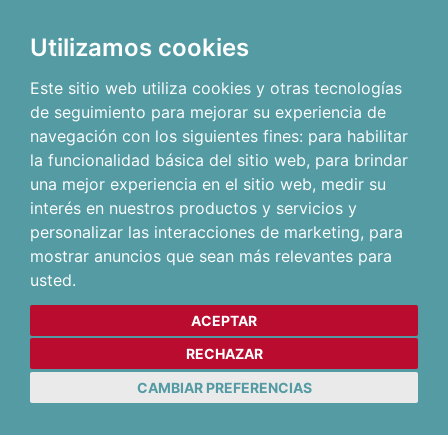
Utilizamos cookies
Este sitio web utiliza cookies y otras tecnologías
de seguimiento para mejorar su experiencia de
navegación con los siguientes fines:
para habilitar
la funcionalidad básica del sitio web
,
para brindar
una mejor experiencia en el sitio web
,
medir su
interés en nuestros productos y servicios y
personalizar las interacciones de marketing
,
para
mostrar anuncios que sean más relevantes para
usted
.
ACEPTAR
RECHAZAR
CAMBIAR PREFERENCIAS