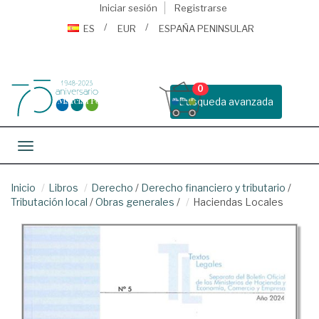
Iniciar sesión
Registrarse
ES
EUR
ESPAÑA PENINSULAR
0
Busqueda avanzada
Toggle navigation
Inicio
Libros
Derecho
/
Derecho financiero y tributario
/
Tributación local
/
Obras generales
/
Haciendas Locales