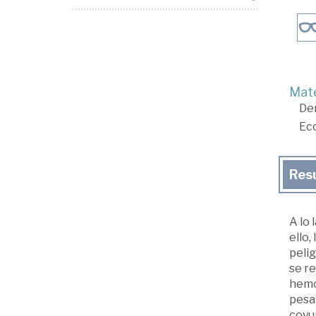
Mate
De
Ec
Res
A lo 
ello,
pelig
se r
hemo
pesa
coyu