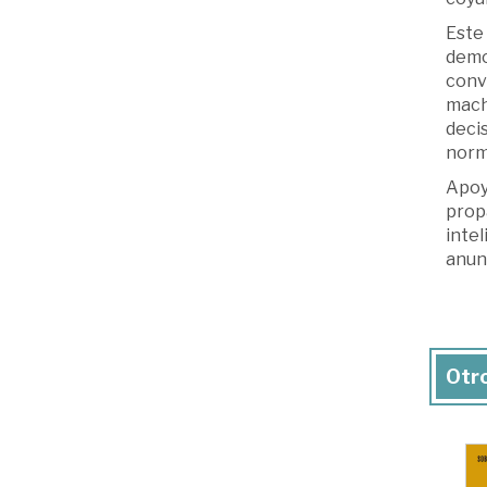
Este 
democ
conv
macha
deci
norma
Apoya
prop
intel
anunc
Otro