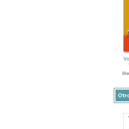
Vo
Bla
Otro