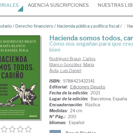
ORIALES
AGENCIA
SUSCRIPCIONES
NUESTRAS
LI
butario
/
Derecho financiero
/
Hacienda pública y política fiscal
/
Ha
Hacienda somos todos, car
Cómo nos engañan para que creamos que pagamos poco y por nuestro
bien
Rodríguez Braun, Carlos
Blanco González, María
Ávila, Luis Daniel
ISBN:
9788423432141
Editorial:
Ediciones Deusto
Fecha de la edición:
2021
Lugar de la edición:
Barcelona. España
Encuadernación:
Rústica
Medidas:
24 cm
Nº Pág.:
200
Idiomas:
Español