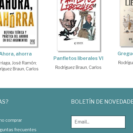
Gregue
Ahora, ahorra
Panfletos liberales VI
Rodrígu
urriaga, José Ramón
;
Rodríguez Braun, Carlos
ríguez Braun, Carlos
AS?
BOLETÍN DE NOVEDAD
o comprar
guntas frecuentes