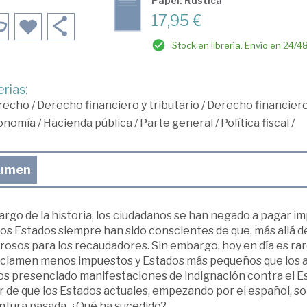
Papel: Rústica
17,95 €
Stock en librería. Envío en 24/4
rias:
recho
/
Derecho financiero y tributario
/
Derecho financier
onomía
/
Hacienda pública
/
Parte general
/
Política fiscal
/
umen
largo de la historia, los ciudadanos se han negado a pagar
 los Estados siempre han sido conscientes de que, más allá d
rosos para los recaudadores. Sin embargo, hoy en día es rar
eclamen menos impuestos y Estados más pequeños que los ac
s presenciado manifestaciones de indignación contra el Es
r de que los Estados actuales, empezando por el español, 
ntura pasada. ¿Qué ha sucedido?