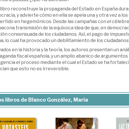
libro reconstruye la propaganda del Estado en España duran
racia, y advierte cómo en ella se apela una y otra vez a los
ertido en hegemónicos. Desde las campañas con el célebre
cona transmisión de la equívoca idea de que, en democracia
sión consensuada de los ciudadanos. Así, el pago de impues
, lo cual ha provocado un debilitamiento de los ciudadanos
dos en la historia y la teoría, los autores presentan un aná
aganda fiscal española, y un amplio abanico de argumentos 
igencia el proceso mediante el cual el Estado se ha fortal
ian que esto no es irreversible.
s libros de Blanco González, María