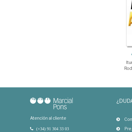
It
Rod
¿DUD
Atención al cliente
Com
Pre
(+34) 91 304 33 03