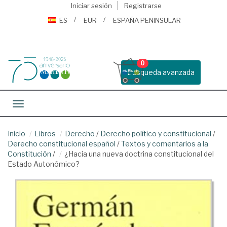
Iniciar sesión
Registrarse
ES
EUR
ESPAÑA PENINSULAR
0
Busqueda avanzada
Toggle navigation
Inicio
Libros
Derecho
/
Derecho político y constitucional
/
Derecho constitucional español
/
Textos y comentarios a la
Constitución
/
¿Hacia una nueva doctrina constitucional del
Estado Autonómico?