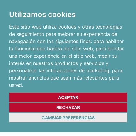
Utilizamos cookies
Este sitio web utiliza cookies y otras tecnologías
de seguimiento para mejorar su experiencia de
navegación con los siguientes fines:
para habilitar
la funcionalidad básica del sitio web
,
para brindar
una mejor experiencia en el sitio web
,
medir su
interés en nuestros productos y servicios y
personalizar las interacciones de marketing
,
para
mostrar anuncios que sean más relevantes para
usted
.
ACEPTAR
RECHAZAR
CAMBIAR PREFERENCIAS