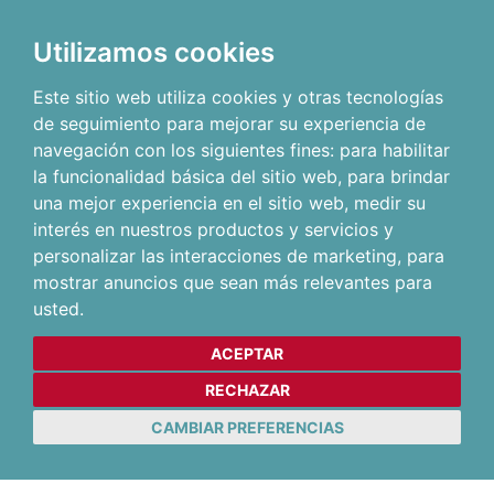
Utilizamos cookies
Este sitio web utiliza cookies y otras tecnologías
de seguimiento para mejorar su experiencia de
navegación con los siguientes fines:
para habilitar
la funcionalidad básica del sitio web
,
para brindar
una mejor experiencia en el sitio web
,
medir su
interés en nuestros productos y servicios y
personalizar las interacciones de marketing
,
para
mostrar anuncios que sean más relevantes para
usted
.
ACEPTAR
RECHAZAR
CAMBIAR PREFERENCIAS