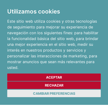
Utilizamos cookies
Este sitio web utiliza cookies y otras tecnologías
de seguimiento para mejorar su experiencia de
navegación con los siguientes fines:
para habilitar
la funcionalidad básica del sitio web
,
para brindar
una mejor experiencia en el sitio web
,
medir su
interés en nuestros productos y servicios y
personalizar las interacciones de marketing
,
para
mostrar anuncios que sean más relevantes para
usted
.
ACEPTAR
RECHAZAR
CAMBIAR PREFERENCIAS