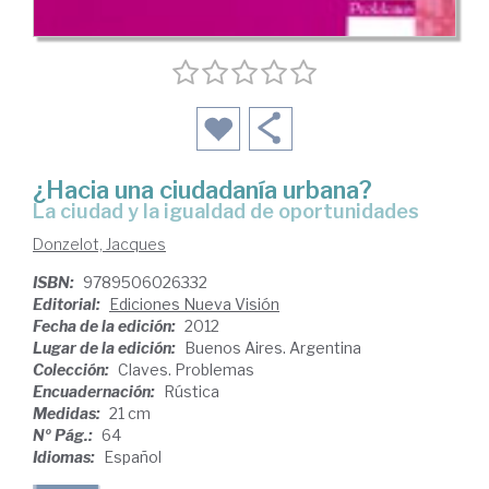
¿Hacia una ciudadanía urbana?
la ciudad y la igualdad de oportunidades
Donzelot, Jacques
ISBN:
9789506026332
Editorial:
Ediciones Nueva Visión
Fecha de la edición:
2012
Lugar de la edición:
Buenos Aires. Argentina
Colección:
Claves. Problemas
Encuadernación:
Rústica
Medidas:
21 cm
Nº Pág.:
64
Idiomas:
Español