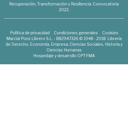
Recuperación, Transformación y Resiliencia. Convocatoria
2022.
Política de privacidad
Condiciones generales
Cookies
Marcial Pons Librero S.L. - B82947326 © 1948 - 2018. Librería
de Derecho, Economía, Empresa, Ciencias Sociales, Historia y
Ciencias Humanas
Hospedaje y desarrollo
OPTYMA