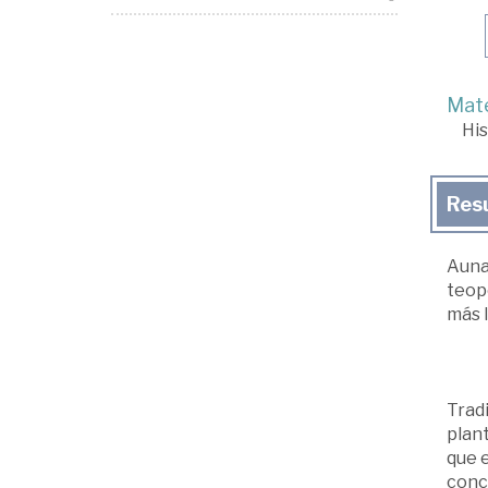
Mate
His
Res
Auna
teopo
más 
Tradi
plant
que e
conci