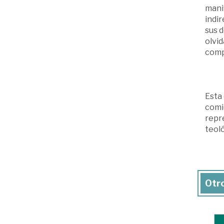
manif
indi
sus 
olvid
compe
Esta 
comie
repre
teoló
Otro