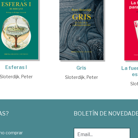
Esferas I
Gris
La fue
es
Sloterdijk, Peter
Sloterdijk, Peter
Slot
AS?
BOLETÍN DE NOVEDAD
o comprar