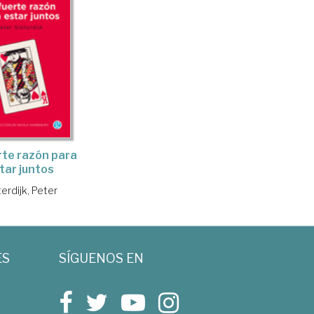
rte razón para
tar juntos
erdijk, Peter
ES
SÍGUENOS EN