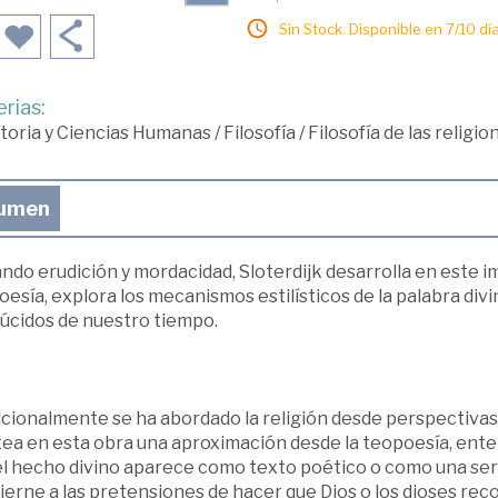
Sin Stock. Disponible en 7/10 día
rias:
toria y Ciencias Humanas
/
Filosofía
/
Filosofía de las religi
umen
ndo erudición y mordacidad, Sloterdijk desarrolla en este 
esía, explora los mecanismos estilísticos de la palabra divi
lúcidos de nuestro tiempo.
cionalmente se ha abordado la religión desde perspectivas te
ea en esta obra una aproximación desde la teopoesía, enten
l hecho divino aparece como texto poético o como una serie
erne a las pretensiones de hacer que Dios o los dioses reco