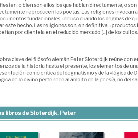
iesten; o bien son ellos los que hablan directamente, o son
rectamente reproducen los poetas. Las religiones invocan a
documentos fundacionales, incluso cuando los dogmas de q
ar este hecho. Las religiones son, en definitiva, «productos li
tían por clientela en el reducido mercado [...] de los cultos»
obra clave del filósofo alemán Peter Sloterdijk reúne con er
nzos de la historia hasta el presente, los elementos de una c
sentación como crítica del dogmatismo y de la «lógica de Di
gica de lo divino pertenece al ámbito de la poesía, no del sabe
s libros de Sloterdijk, Peter