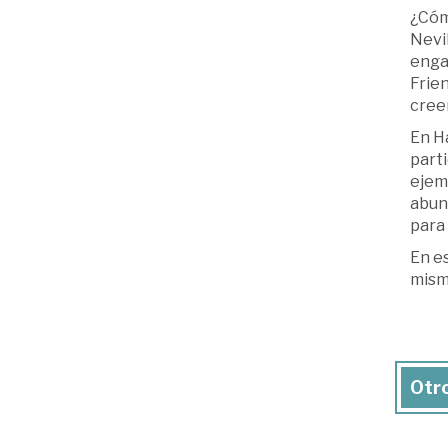
¿Cóm
Nevil
engañ
Frie
cree
En Ha
parti
ejemp
abund
para 
En e
mismo
Otro