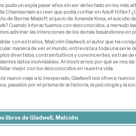
o pudo un espía pasar años sin ser detectado en los más al
le Chamberlain a creer que podía confiar en Adolf Hitler? 
o de Bernie Madoff, el juicio de Amanda Knox, el suicidio de
nds? Cuando interactuamos con desconocidos, a menudo las 
mos adivinar las intenciones de los demás basándonos en p
blar con extraños, Malcolm Gladwell, el autor que ha conqu
cular manera de ver el mundo, entrevista a toda una serie d
los divertidos, contraintuitivos y convincentes, extrae de
antes datos inolvidables. Al mostrarnos por qué se nos da ta
lidiar mejor con los desconocidos en nuestra vida.
ste nuevo viaje a lo inesperado, Gladwell nos ofrece nuevo
s, pasados por el prisma de la historia, la psicología y la soc
s libros de Gladwell, Malcolm