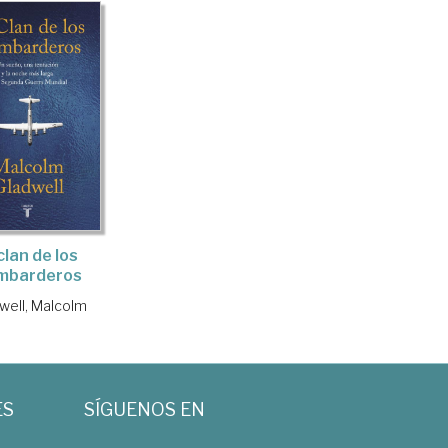
clan de los
mbarderos
well, Malcolm
ES
SÍGUENOS EN