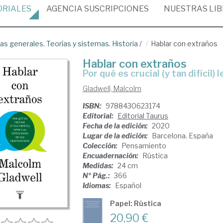
ORIALES
AGENCIA
SUSCRIPCIONES
NUESTRAS
LI
as generales. Teorías y sistemas. Historia
/
Hablar con extraños
Hablar con extraños
por qué es crucial (y tan difícil
Gladwell, Malcolm
ISBN:
9788430623174
Editorial:
Editorial Taurus
Fecha de la edición:
2020
Lugar de la edición:
Barcelona. España
Colección:
Pensamiento
Encuadernación:
Rústica
Medidas:
24 cm
Nº Pág.:
366
Idiomas:
Español
Papel: Rústica
20,90 €