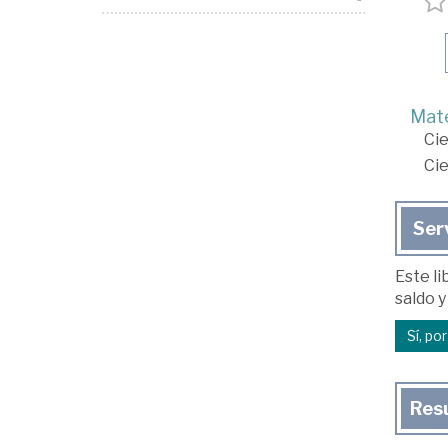
Mate
Cie
Cie
Ser
Este li
saldo y
Sí, po
Res