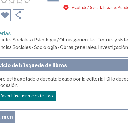
Agotado/Descatalogado. Puede 
rias:
ncias Sociales
/
Psicología
/
Obras generales. Teorías y sist
ncias Sociales
/
Sociología
/
Obras generales. Investigación
vicio de búsqueda de libros
bro está agotado o descatalogado por la editorial. Si lo des
 ocasión.
r favor búsquenme este libro
umen