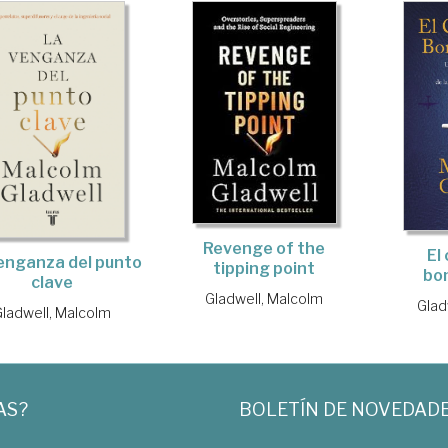
Revenge of the
El 
enganza del punto
tipping point
bo
clave
Gladwell, Malcolm
Glad
Gladwell, Malcolm
AS?
BOLETÍN DE NOVEDAD