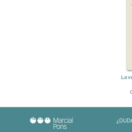
La v
¿DUD