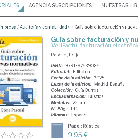
ORIALES
AGENCIA
SUSCRIPCIONES
NUESTRAS
LI
empresa
/
Auditoría y contabilidad
/
Guía sobre facturación y nuev
Guía sobre facturación y n
VeriFactu, facturación electrón
Pascual, Borja
ISBN:
9791387539085
Editorial:
Editatum
Fecha de la edición:
2025
Lugar de la edición:
Madrid. España
Colección:
Guía Burros
Encuadernación:
Rústica
Medidas:
22 cm
Nº Pág.:
144
Idiomas:
Español
Papel: Rústica
9,95 €