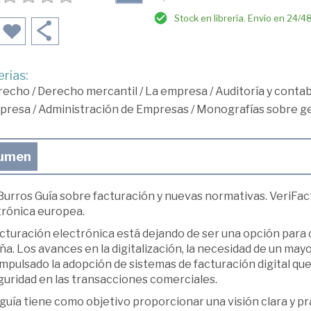
Stock en librería. Envío en 24/4
rias:
recho
/
Derecho mercantil
/
La empresa
/
Auditoría y contab
presa
/
Administración de Empresas
/
Monografías sobre g
umen
urros Guía sobre facturación y nuevas normativas. VeriFact
trónica europea.
cturación electrónica está dejando de ser una opción para 
a. Los avances en la digitalización, la necesidad de un mayo
mpulsado la adopción de sistemas de facturación digital que 
guridad en las transacciones comerciales.
guía tiene como objetivo proporcionar una visión clara y p