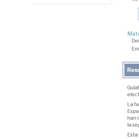
Mate
De
Em
Res
GuíaB
elec
La fa
Españ
han i
la se
Esta 