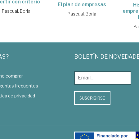
ertir con criterio
El plan de empresas
Hi
empre
Pascual, Borja
Pascual, Borja
Pa
AS?
BOLETÍN DE NOVEDAD
o comprar
guntas frecuentes
tica de privacidad
SUSCRIBIRSE