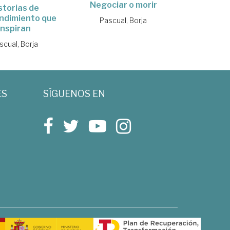
Negociar o morir
storias de
ndimiento que
Pascual, Borja
inspiran
scual, Borja
ES
SÍGUENOS EN