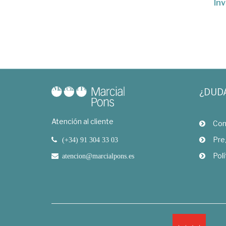
Inv
¿DUD
Atención al cliente
Com
Pre
(+34) 91 304 33 03
Polí
atencion@marcialpons.es