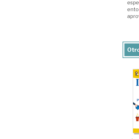
espec
ento
aprov
Otro