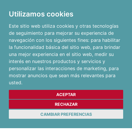
Utilizamos cookies
Este sitio web utiliza cookies y otras tecnologías
de seguimiento para mejorar su experiencia de
navegación con los siguientes fines:
para habilitar
la funcionalidad básica del sitio web
,
para brindar
una mejor experiencia en el sitio web
,
medir su
interés en nuestros productos y servicios y
personalizar las interacciones de marketing
,
para
mostrar anuncios que sean más relevantes para
usted
.
ACEPTAR
RECHAZAR
CAMBIAR PREFERENCIAS