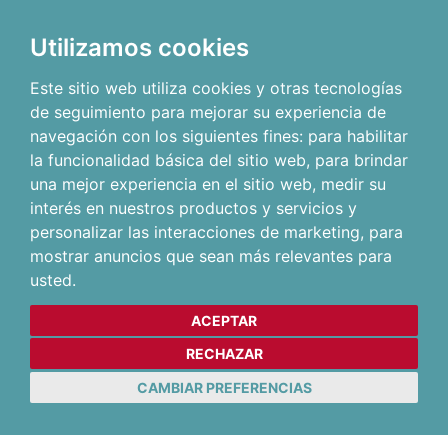
Utilizamos cookies
Este sitio web utiliza cookies y otras tecnologías
de seguimiento para mejorar su experiencia de
navegación con los siguientes fines:
para habilitar
la funcionalidad básica del sitio web
,
para brindar
una mejor experiencia en el sitio web
,
medir su
interés en nuestros productos y servicios y
personalizar las interacciones de marketing
,
para
mostrar anuncios que sean más relevantes para
usted
.
ACEPTAR
RECHAZAR
CAMBIAR PREFERENCIAS