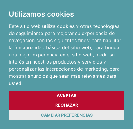
Utilizamos cookies
Este sitio web utiliza cookies y otras tecnologías
de seguimiento para mejorar su experiencia de
navegación con los siguientes fines:
para habilitar
la funcionalidad básica del sitio web
,
para brindar
una mejor experiencia en el sitio web
,
medir su
interés en nuestros productos y servicios y
personalizar las interacciones de marketing
,
para
mostrar anuncios que sean más relevantes para
usted
.
ACEPTAR
RECHAZAR
CAMBIAR PREFERENCIAS