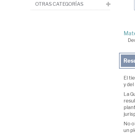
OTRAS CATEGORÍAS
Mate
De
Res
El ti
y del
La Gu
resul
plan
juris
No ol
un pl