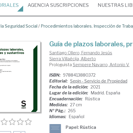
ORIALES
AGENCIA
SUSCRIPCIONES
NUESTRAS
LI
 la Seguridad Social
/
Procedimientos laborales. Inspección de Traba
Guía de plazos laborales, p
Santiago Ollero, Fernando Jesús
Sierra Villaécija, Alberto
Prologuista
Sempere Navarro, Antonio V.
ISBN:
9788413880372
Editorial:
Sepin - Servicio de Propiedad
Fecha de la edición:
2021
Lugar de la edición:
Madrid. España
Encuadernación:
Rústica
Medidas:
27 cm
Nº Pág.:
265
Idiomas:
Español
Papel: Rústica