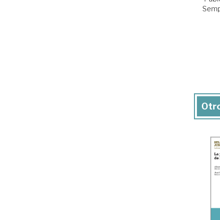
Semp
Otro