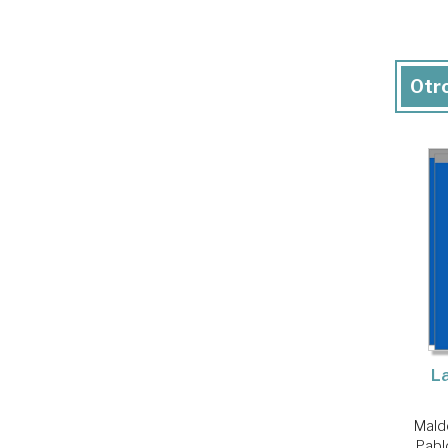
Otro
La
Mald
Pabl