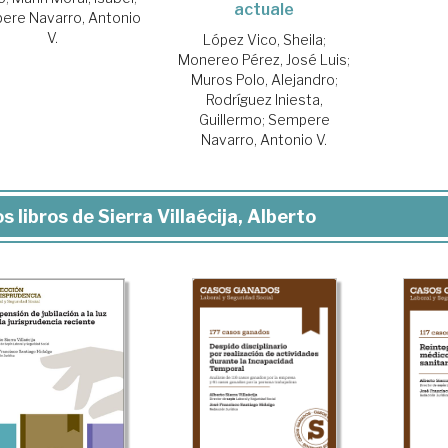
actuale
ere Navarro, Antonio
V.
López Vico, Sheila
;
Monereo Pérez, José Luis
;
Muros Polo, Alejandro
;
Rodríguez Iniesta,
Guillermo
;
Sempere
Navarro, Antonio V.
s libros de Sierra Villaécija, Alberto