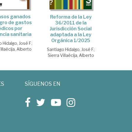
asos ganados
Reforma de la Ley
gro de gastos
36/2011 de la
dicos por
Jurisdicción Social
ncia sanitaria
adaptada a la Ley
Orgánica 1/2025
 Hidalgo, José F.
;
illaécija, Alberto
Santiago Hidalgo, José F.
;
Sierra Villaécija, Alberto
ES
SÍGUENOS EN