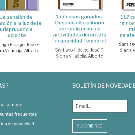
177 casos ganados.
117 c
La pensión de
Despido disciplinario
reinte
lación a la luz de la
por realización de
mé
jurisprudencia
actividades durante la
asiste
reciente
Incapacidad Temporal
Santiago
iago Hidalgo, José F.
;
Santiago Hidalgo, José F.
;
Sierra V
ra Villaécija, Alberto
Sierra Villaécija, Alberto
AS?
BOLETÍN DE NOVEDAD
o comprar
guntas frecuentes
tica de privacidad
SUSCRIBIRSE