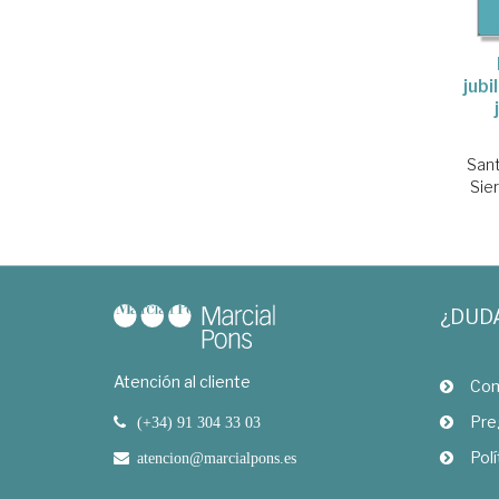
jubi
Sant
Sier
¿DUD
Atención al cliente
Com
Pre
(+34) 91 304 33 03
Polí
atencion@marcialpons.es