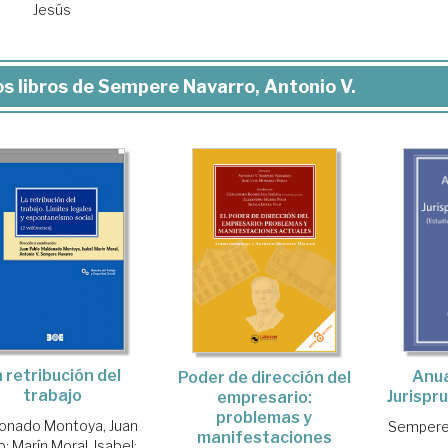
Jesús
s libros de Sempere Navarro, Antonio V.
 retribución del
Anua
Poder de dirección del
trabajo
Jurispr
empresario:
problemas y
onado Montoya, Juan
Sempere 
manifestaciones
o
;
Marín Moral, Isabel
;