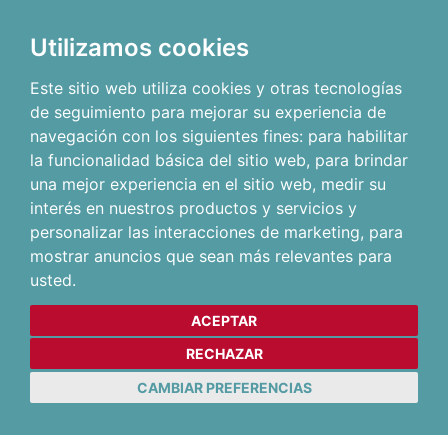
Utilizamos cookies
Este sitio web utiliza cookies y otras tecnologías
de seguimiento para mejorar su experiencia de
navegación con los siguientes fines:
para habilitar
la funcionalidad básica del sitio web
,
para brindar
una mejor experiencia en el sitio web
,
medir su
interés en nuestros productos y servicios y
personalizar las interacciones de marketing
,
para
mostrar anuncios que sean más relevantes para
usted
.
ACEPTAR
RECHAZAR
CAMBIAR PREFERENCIAS