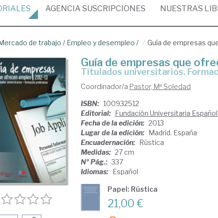
ORIALES
AGENCIA
SUSCRIPCIONES
NUESTRAS
LI
Mercado de trabajo
/
Empleo y desempleo
/
Guía de empresas qu
Guía de empresas que ofr
titulados universitarios. Forma
Coordinador/a
Pastor, Mª Soledad
ISBN:
100932512
Editorial:
Fundación Universitaria Españo
Fecha de la edición:
2013
Lugar de la edición:
Madrid. España
Encuadernación:
Rústica
Medidas:
27 cm
Nº Pág.:
337
Idiomas:
Español
Papel: Rústica
21,00 €