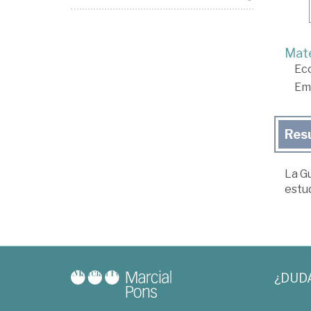
Mate
Ec
Em
Res
La Gu
estud
¿DUD