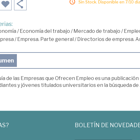
Sin Stock. Disponible en 7/10 día
rias:
onomía
/
Economía del trabajo
/
Mercado de trabajo
/
Empleo
presa
/
Empresa. Parte general
/
Directorios de empresa. A
umen
ía de las Empresas que Ofrecen Empleo es una publicación c
iantes y jóvenes titulados universitarios en la búsqueda de
AS?
BOLETÍN DE NOVEDAD