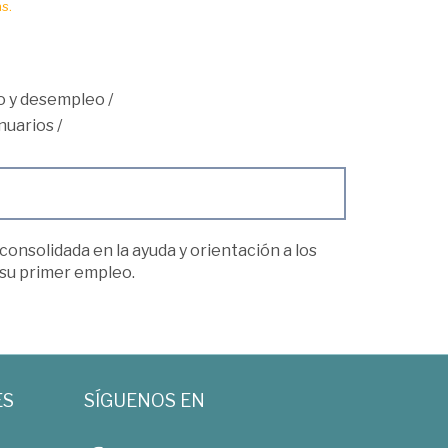
s.
 y desempleo
/
nuarios
/
onsolidada en la ayuda y orientación a los
 su primer empleo.
ES
SÍGUENOS EN