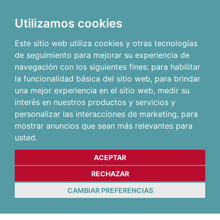
Utilizamos cookies
Este sitio web utiliza cookies y otras tecnologías
de seguimiento para mejorar su experiencia de
navegación con los siguientes fines:
para habilitar
la funcionalidad básica del sitio web
,
para brindar
una mejor experiencia en el sitio web
,
medir su
interés en nuestros productos y servicios y
personalizar las interacciones de marketing
,
para
mostrar anuncios que sean más relevantes para
usted
.
ACEPTAR
RECHAZAR
CAMBIAR PREFERENCIAS