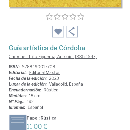
Guía artística de Córdoba
Carbonell Trillo-Figueroa, Antonio (1885-1947)
ISBN:
9788490017708
Editorial:
Editorial Maxtor
Fecha de la edición:
2023
Lugar de la edición:
Valladolid. España
Encuadernación:
Rústica
Medidas:
18 cm
Nº Pág.:
192
Idiomas:
Español
Papel: Rústica
11,00 €