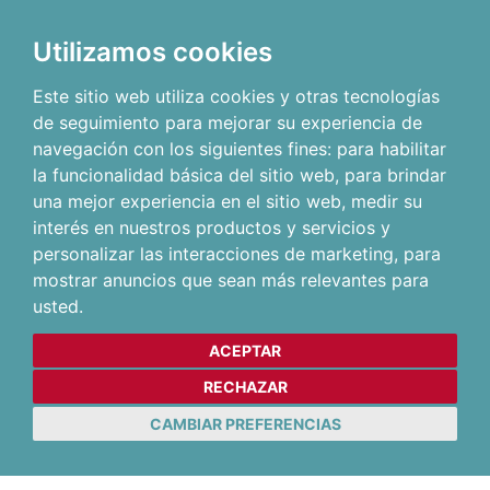
Utilizamos cookies
Este sitio web utiliza cookies y otras tecnologías
de seguimiento para mejorar su experiencia de
navegación con los siguientes fines:
para habilitar
la funcionalidad básica del sitio web
,
para brindar
una mejor experiencia en el sitio web
,
medir su
interés en nuestros productos y servicios y
personalizar las interacciones de marketing
,
para
mostrar anuncios que sean más relevantes para
usted
.
ACEPTAR
RECHAZAR
CAMBIAR PREFERENCIAS