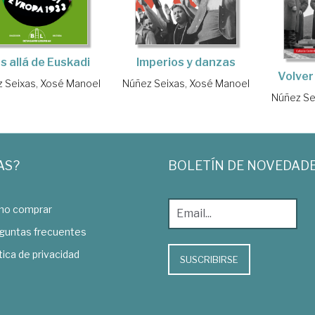
s allá de Euskadi
Imperios y danzas
Volver
 Seixas, Xosé Manoel
Núñez Seixas, Xosé Manoel
Núñez Se
AS?
BOLETÍN DE NOVEDAD
o comprar
guntas frecuentes
tica de privacidad
SUSCRIBIRSE