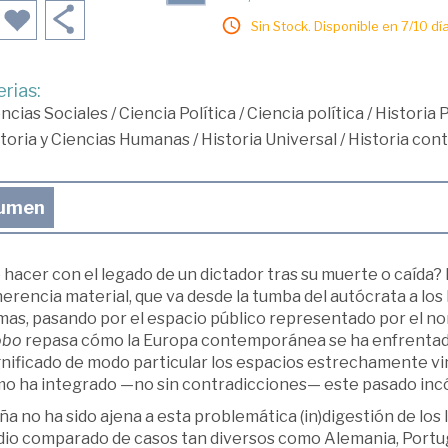
Sin Stock. Disponible en 7/10 día
rias:
ncias Sociales
/
Ciencia Política
/
Ciencia política
/
Historia 
toria y Ciencias Humanas
/
Historia Universal
/
Historia co
umen
hacer con el legado de un dictador tras su muerte o caída?
erencia material, que va desde la tumba del autócrata a los
imas, pasando por el espacio público representado por el 
lobo
repasa cómo la Europa contemporánea se ha enfrentado
nificado de modo particular los espacios estrechamente vinc
mo ha integrado —no sin contradicciones— este pasado incó
a no ha sido ajena a esta problemática (in)digestión de los
io comparado de casos tan diversos como Alemania, Portugal