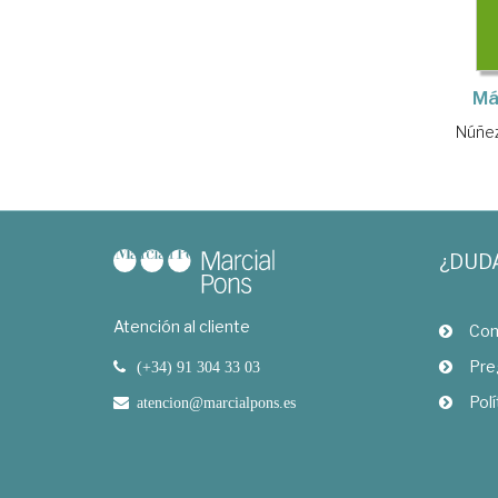
Má
Núñez
¿DUD
Atención al cliente
Com
Pre
(+34) 91 304 33 03
Polí
atencion@marcialpons.es