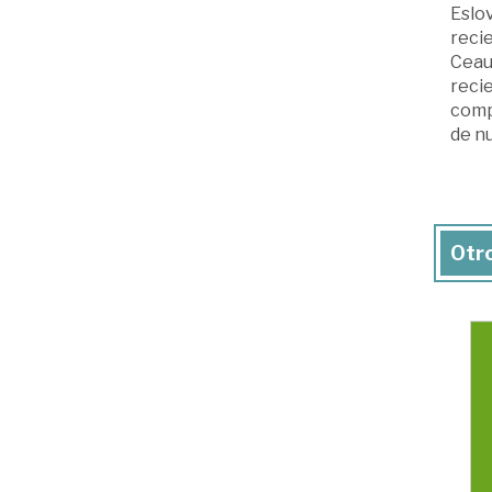
Eslo
recie
Ceau
reci
compl
de n
Otro