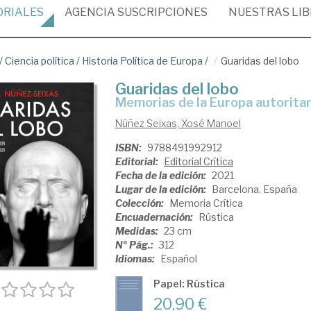
ORIALES
AGENCIA
SUSCRIPCIONES
NUESTRAS
LI
/
Ciencia política
/
Historia Política de Europa
/
Guaridas del lobo
Guaridas del lobo
memorias de la Europa autorita
Núñez Seixas, Xosé Manoel
ISBN:
9788491992912
Editorial:
Editorial Crítica
Fecha de la edición:
2021
Lugar de la edición:
Barcelona. España
Colección:
Memoria Crítica
Encuadernación:
Rústica
Medidas:
23 cm
Nº Pág.:
312
Idiomas:
Español
Papel: Rústica
20,90 €