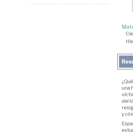
Mate
Cie
His
Res
¿Qué 
una h
víct
del 
resig
y có
Españ
estud