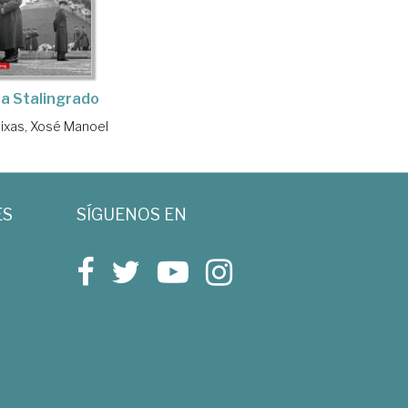
 a Stalingrado
ixas, Xosé Manoel
ES
SÍGUENOS EN