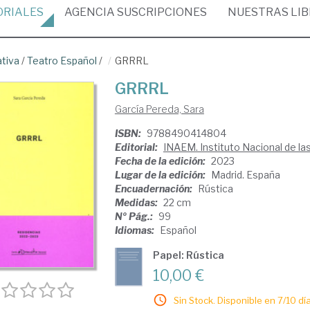
ORIALES
AGENCIA
SUSCRIPCIONES
NUESTRAS
LI
ativa
/
Teatro Español
/
GRRRL
GRRRL
García Pereda, Sara
ISBN:
9788490414804
Editorial:
INAEM. Instituto Nacional de la
Fecha de la edición:
2023
Lugar de la edición:
Madrid. España
Encuadernación:
Rústica
Medidas:
22 cm
Nº Pág.:
99
Idiomas:
Español
Papel: Rústica
10,00 €
Sin Stock. Disponible en 7/10 día