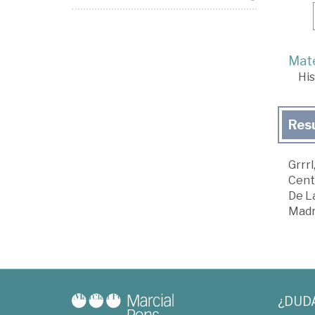
Mate
His
Res
Grrrl
Cent
De La
Madr
¿DUD