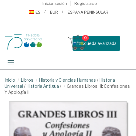
Iniciar sesión
Registrarse
ES
EUR
ESPAÑA PENINSULAR
0
Busqueda avanzada
Toggle navigation
Inicio
Libros
Historia y Ciencias Humanas
/
Historia
Universal
/
Historia Antigua
/
Grandes Libros III: Confesiones
Y Apología II