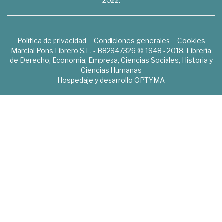
2022.
Política de privacidad
Condiciones generales
Cookies
Marcial Pons Librero S.L. - B82947326 © 1948 - 2018. Librería
de Derecho, Economía, Empresa, Ciencias Sociales, Historia y
Ciencias Humanas
Hospedaje y desarrollo
OPTYMA