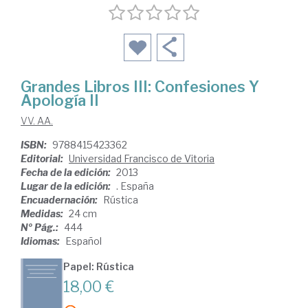
Grandes Libros III: Confesiones Y
Apología II
VV. AA.
ISBN:
9788415423362
Editorial:
Universidad Francisco de Vitoria
Fecha de la edición:
2013
Lugar de la edición:
. España
Encuadernación:
Rústica
Medidas:
24 cm
Nº Pág.:
444
Idiomas:
Español
Papel: Rústica
18,00 €