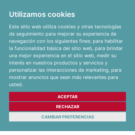
Utilizamos cookies
Este sitio web utiliza cookies y otras tecnologías
de seguimiento para mejorar su experiencia de
navegación con los siguientes fines:
para habilitar
la funcionalidad básica del sitio web
,
para brindar
una mejor experiencia en el sitio web
,
medir su
interés en nuestros productos y servicios y
personalizar las interacciones de marketing
,
para
mostrar anuncios que sean más relevantes para
usted
.
ACEPTAR
RECHAZAR
CAMBIAR PREFERENCIAS