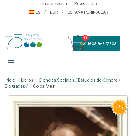
Iniciar sesión
Registrarse
ES
EUR
ESPAÑA PENINSULAR
0
Busqueda avanzada
Toggle navigation
Inicio
Libros
Ciencias Sociales
/
Estudios de Género
/
Biografías
/
Golda Meir