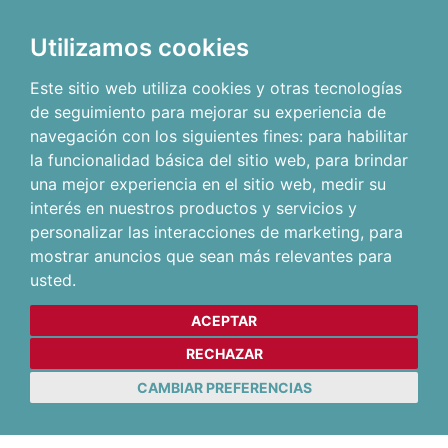
Utilizamos cookies
Este sitio web utiliza cookies y otras tecnologías
de seguimiento para mejorar su experiencia de
navegación con los siguientes fines:
para habilitar
la funcionalidad básica del sitio web
,
para brindar
una mejor experiencia en el sitio web
,
medir su
interés en nuestros productos y servicios y
personalizar las interacciones de marketing
,
para
mostrar anuncios que sean más relevantes para
usted
.
ACEPTAR
RECHAZAR
CAMBIAR PREFERENCIAS