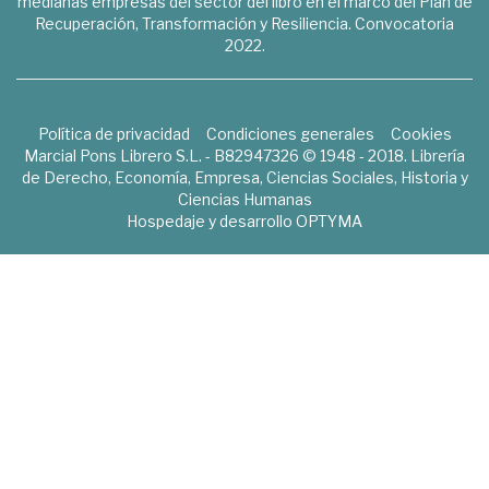
medianas empresas del sector del libro en el marco del Plan de
Recuperación, Transformación y Resiliencia. Convocatoria
2022.
Política de privacidad
Condiciones generales
Cookies
Marcial Pons Librero S.L. - B82947326 © 1948 - 2018. Librería
de Derecho, Economía, Empresa, Ciencias Sociales, Historia y
Ciencias Humanas
Hospedaje y desarrollo
OPTYMA