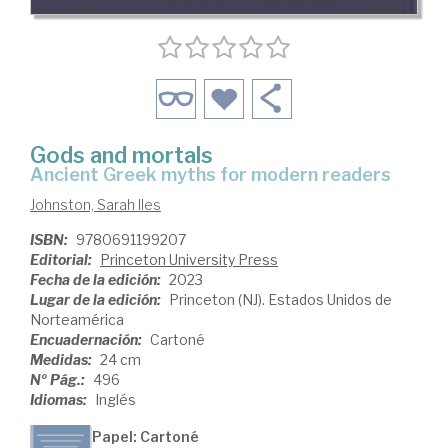
Gods and mortals
ancient Greek myths for modern readers
Johnston, Sarah Iles
ISBN:
9780691199207
Editorial:
Princeton University Press
Fecha de la edición:
2023
Lugar de la edición:
Princeton (NJ). Estados Unidos de
Norteamérica
Encuadernación:
Cartoné
Medidas:
24 cm
Nº Pág.:
496
Idiomas:
Inglés
Papel: Cartoné