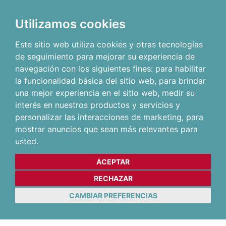
Utilizamos cookies
Este sitio web utiliza cookies y otras tecnologías
de seguimiento para mejorar su experiencia de
navegación con los siguientes fines:
para habilitar
la funcionalidad básica del sitio web
,
para brindar
una mejor experiencia en el sitio web
,
medir su
interés en nuestros productos y servicios y
personalizar las interacciones de marketing
,
para
mostrar anuncios que sean más relevantes para
usted
.
ACEPTAR
RECHAZAR
CAMBIAR PREFERENCIAS