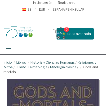
Iniciar sesión
Registrarse
ES
EUR
ESPAÑA PENINSULAR
0
Busqueda avanzada
Toggle navigation
Inicio
Libros
Historia y Ciencias Humanas
/
Religiones y
Mitos
/
El mito. La mitología
/
Mitología clásica
/
Gods and
mortals