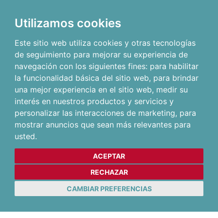
Utilizamos cookies
Este sitio web utiliza cookies y otras tecnologías
de seguimiento para mejorar su experiencia de
navegación con los siguientes fines:
para habilitar
la funcionalidad básica del sitio web
,
para brindar
una mejor experiencia en el sitio web
,
medir su
interés en nuestros productos y servicios y
personalizar las interacciones de marketing
,
para
mostrar anuncios que sean más relevantes para
usted
.
ACEPTAR
RECHAZAR
CAMBIAR PREFERENCIAS