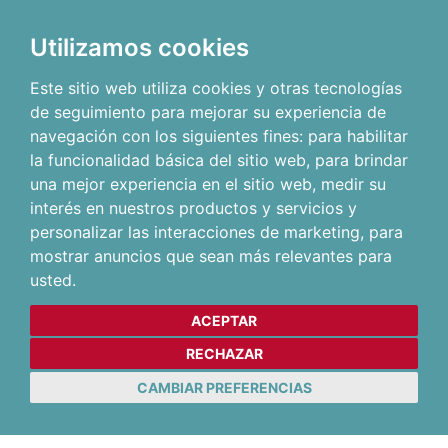
Utilizamos cookies
Este sitio web utiliza cookies y otras tecnologías
de seguimiento para mejorar su experiencia de
navegación con los siguientes fines:
para habilitar
la funcionalidad básica del sitio web
,
para brindar
una mejor experiencia en el sitio web
,
medir su
interés en nuestros productos y servicios y
personalizar las interacciones de marketing
,
para
mostrar anuncios que sean más relevantes para
usted
.
ACEPTAR
RECHAZAR
CAMBIAR PREFERENCIAS