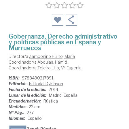
Gobernanza, Derecho administrativo
y políticas públicas en España y
Marruecos
Director/a
Zambonino Pulito, María
Coordinador/a
Aboulas, Hamid
Coordinador/a
Tejeiro Lillo, Mª Eugenia
ISBN:
9788490317891
Editorial:
Editorial Dykinson
Fecha de la edición:
2014
Lugar de la edición:
Madrid. España
Encuadernación:
Rústica
Medidas:
22 cm
Nº Pág.:
277
Idiomas:
Español
Papel: Rústica