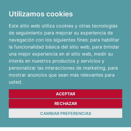
Utilizamos cookies
Este sitio web utiliza cookies y otras tecnologías
de seguimiento para mejorar su experiencia de
navegación con los siguientes fines:
para habilitar
la funcionalidad básica del sitio web
,
para brindar
una mejor experiencia en el sitio web
,
medir su
interés en nuestros productos y servicios y
personalizar las interacciones de marketing
,
para
mostrar anuncios que sean más relevantes para
usted
.
ACEPTAR
RECHAZAR
CAMBIAR PREFERENCIAS