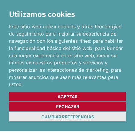
Utilizamos cookies
Este sitio web utiliza cookies y otras tecnologías
de seguimiento para mejorar su experiencia de
navegación con los siguientes fines:
para habilitar
la funcionalidad básica del sitio web
,
para brindar
una mejor experiencia en el sitio web
,
medir su
interés en nuestros productos y servicios y
personalizar las interacciones de marketing
,
para
mostrar anuncios que sean más relevantes para
usted
.
ACEPTAR
RECHAZAR
CAMBIAR PREFERENCIAS