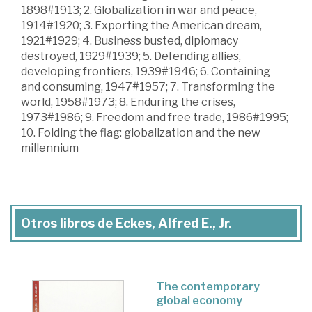
1898#1913; 2. Globalization in war and peace,
1914#1920; 3. Exporting the American dream,
1921#1929; 4. Business busted, diplomacy
destroyed, 1929#1939; 5. Defending allies,
developing frontiers, 1939#1946; 6. Containing
and consuming, 1947#1957; 7. Transforming the
world, 1958#1973; 8. Enduring the crises,
1973#1986; 9. Freedom and free trade, 1986#1995;
10. Folding the flag: globalization and the new
millennium
Otros libros de Eckes, Alfred E., Jr.
The contemporary
global economy