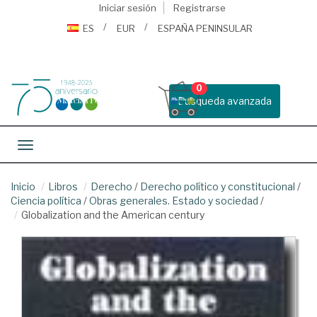
Iniciar sesión
Registrarse
ES
EUR
ESPAÑA PENINSULAR
0
Busqueda avanzada
Toggle navigation
Inicio
Libros
Derecho
/
Derecho político y constitucional
/
Ciencia política
/
Obras generales. Estado y sociedad
/
Globalization and the American century