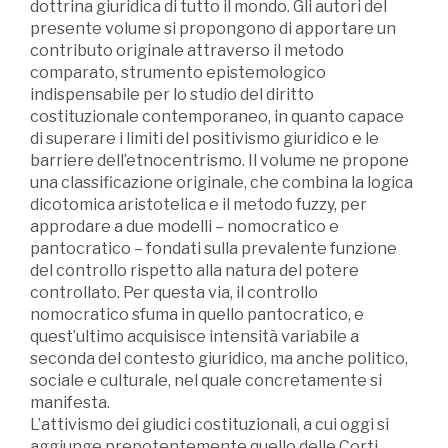
dottrina giuridica di tutto il mondo. Gli autori del
presente volume si propongono di apportare un
contributo originale attraverso il metodo
comparato, strumento epistemologico
indispensabile per lo studio del diritto
costituzionale contemporaneo, in quanto capace
di superare i limiti del positivismo giuridico e le
barriere dell’etnocentrismo. Il volume ne propone
una classificazione originale, che combina la logica
dicotomica aristotelica e il metodo fuzzy, per
approdare a due modelli – nomocratico e
pantocratico – fondati sulla prevalente funzione
del controllo rispetto alla natura del potere
controllato. Per questa via, il controllo
nomocratico sfuma in quello pantocratico, e
quest’ultimo acquisisce intensità variabile a
seconda del contesto giuridico, ma anche politico,
sociale e culturale, nel quale concretamente si
manifesta.
L’attivismo dei giudici costituzionali, a cui oggi si
aggiunge prepotentemente quello delle Corti