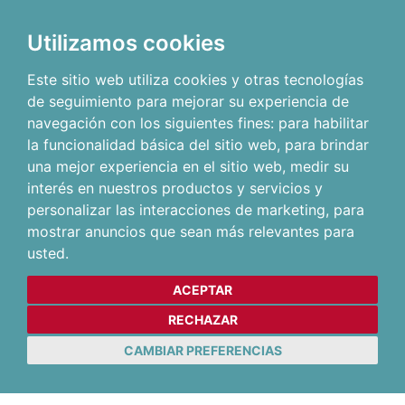
Utilizamos cookies
Este sitio web utiliza cookies y otras tecnologías
de seguimiento para mejorar su experiencia de
navegación con los siguientes fines:
para habilitar
la funcionalidad básica del sitio web
,
para brindar
una mejor experiencia en el sitio web
,
medir su
interés en nuestros productos y servicios y
personalizar las interacciones de marketing
,
para
mostrar anuncios que sean más relevantes para
usted
.
ACEPTAR
RECHAZAR
CAMBIAR PREFERENCIAS