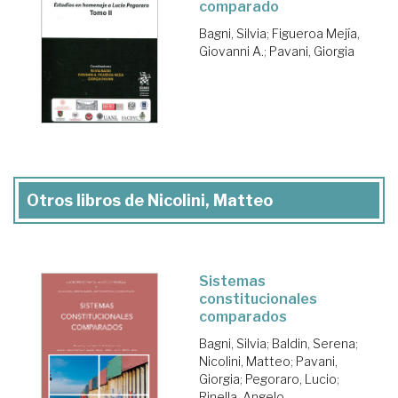
comparado
Bagni, Silvia
;
Figueroa Mejía,
Giovanni A.
;
Pavani, Giorgia
Otros libros de Nicolini, Matteo
Sistemas
constitucionales
comparados
Bagni, Silvia
;
Baldin, Serena
;
Nicolini, Matteo
;
Pavani,
Giorgia
;
Pegoraro, Lucio
;
Rinella, Angelo