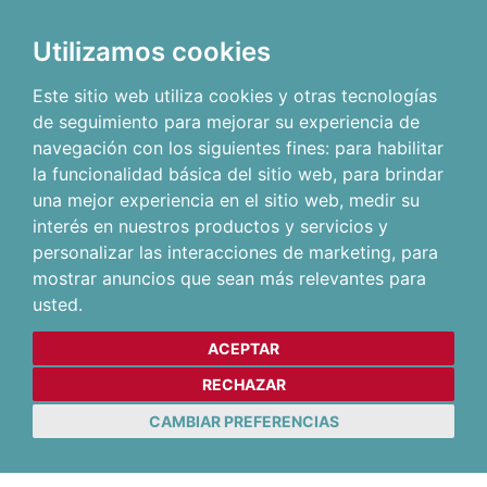
Utilizamos cookies
Este sitio web utiliza cookies y otras tecnologías
de seguimiento para mejorar su experiencia de
navegación con los siguientes fines:
para habilitar
la funcionalidad básica del sitio web
,
para brindar
una mejor experiencia en el sitio web
,
medir su
interés en nuestros productos y servicios y
personalizar las interacciones de marketing
,
para
mostrar anuncios que sean más relevantes para
usted
.
ACEPTAR
RECHAZAR
CAMBIAR PREFERENCIAS