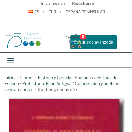
Iniciar sesión
Registrarse
ES
EUR
ESPAÑA PENINSULAR
0
Busqueda avanzada
Toggle navigation
Inicio
Libros
Historia y Ciencias Humanas
/
Historia de
España
/
Prehistoria. Edad Antigua
/
Colonización y pueblos
prerromanos
/
Gestión y desarrollo