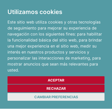
Utilizamos cookies
Este sitio web utiliza cookies y otras tecnologías
de seguimiento para mejorar su experiencia de
navegación con los siguientes fines:
para habilitar
la funcionalidad básica del sitio web
,
para brindar
una mejor experiencia en el sitio web
,
medir su
interés en nuestros productos y servicios y
personalizar las interacciones de marketing
,
para
mostrar anuncios que sean más relevantes para
usted
.
ACEPTAR
RECHAZAR
CAMBIAR PREFERENCIAS