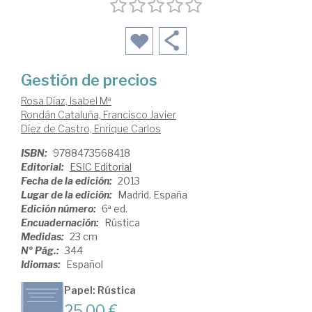
Gestión de precios
Rosa Díaz, Isabel Mª
Rondán Cataluña, Francisco Javier
Díez de Castro, Enrique Carlos
ISBN:
9788473568418
Editorial:
ESIC Editorial
Fecha de la edición:
2013
Lugar de la edición:
Madrid. España
Edición número:
6ª ed.
Encuadernación:
Rústica
Medidas:
23 cm
Nº Pág.:
344
Idiomas:
Español
Papel: Rústica
25,00 €