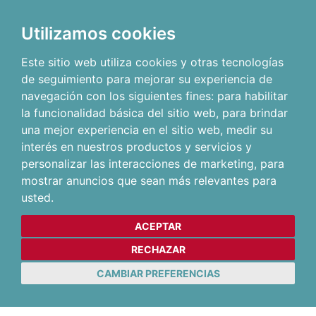
Utilizamos cookies
Este sitio web utiliza cookies y otras tecnologías
de seguimiento para mejorar su experiencia de
navegación con los siguientes fines:
para habilitar
la funcionalidad básica del sitio web
,
para brindar
una mejor experiencia en el sitio web
,
medir su
interés en nuestros productos y servicios y
personalizar las interacciones de marketing
,
para
mostrar anuncios que sean más relevantes para
usted
.
ACEPTAR
RECHAZAR
CAMBIAR PREFERENCIAS