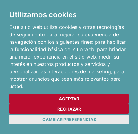
Utilizamos cookies
Este sitio web utiliza cookies y otras tecnologías
de seguimiento para mejorar su experiencia de
navegación con los siguientes fines:
para habilitar
la funcionalidad básica del sitio web
,
para brindar
una mejor experiencia en el sitio web
,
medir su
interés en nuestros productos y servicios y
personalizar las interacciones de marketing
,
para
mostrar anuncios que sean más relevantes para
usted
.
ACEPTAR
RECHAZAR
CAMBIAR PREFERENCIAS