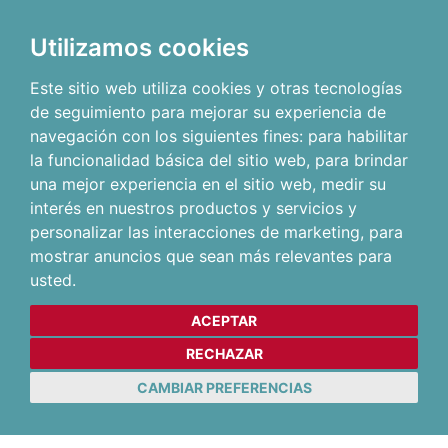
Utilizamos cookies
Este sitio web utiliza cookies y otras tecnologías
de seguimiento para mejorar su experiencia de
navegación con los siguientes fines:
para habilitar
la funcionalidad básica del sitio web
,
para brindar
una mejor experiencia en el sitio web
,
medir su
interés en nuestros productos y servicios y
personalizar las interacciones de marketing
,
para
mostrar anuncios que sean más relevantes para
usted
.
ACEPTAR
RECHAZAR
CAMBIAR PREFERENCIAS