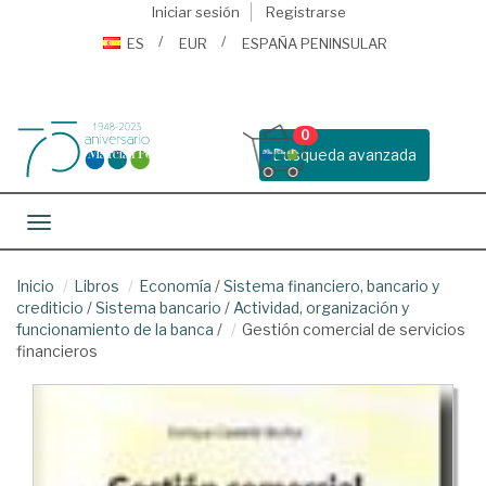
Iniciar sesión
Registrarse
ES
EUR
ESPAÑA PENINSULAR
0
Busqueda avanzada
Toggle navigation
Inicio
Libros
Economía
/
Sistema financiero, bancario y
crediticio
/
Sistema bancario
/
Actividad, organización y
funcionamiento de la banca
/
Gestión comercial de servicios
financieros