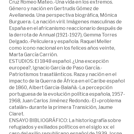
Cruz Romeo Mateo.-Una vida en los extremos.
Género y nación en Gertrudis Gómez de
Avellaneda. Una perspectiva biográfica, Mónica
Burguera.-La nación viril. Imágenes masculinas de
España en el africanismo reaccionario después de
la derrota de Annual (1921-1927), Gemma Torres
Delgado.-Peliculera y española. Raquel Meller
como icono nacional en los felices años veinte,
Marta García Carrión.
ESTUDIOS: El 1848 español. ¿Una excepción
europea?, Ignacio García de Paso García.-
Patriotismos trasatlánticos. Raza y nación en el
impacto de la Guerra de África en el Caribe español
de 1860, Albert Garcia-Balañà.-La percepción
portuguesa de la evolución política española, 1957-
1968, Juan Carlos Jiménez Redondo.-El «problema
catalán» durante la primera Transición, Jaume
Claret.
ENSAYO BIBLIOGRÁFICO: La historiografía sobre
refugiados y exiliados políticos en el siglo xx: el
caso del exilio republicano español de 1939, Jorge