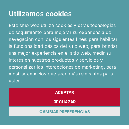
Utilizamos cookies
Este sitio web utiliza cookies y otras tecnologías
de seguimiento para mejorar su experiencia de
navegación con los siguientes fines:
para habilitar
la funcionalidad básica del sitio web
,
para brindar
una mejor experiencia en el sitio web
,
medir su
interés en nuestros productos y servicios y
personalizar las interacciones de marketing
,
para
mostrar anuncios que sean más relevantes para
usted
.
ACEPTAR
RECHAZAR
CAMBIAR PREFERENCIAS