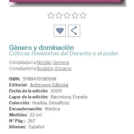
Género y dominación
críticas feministas del Derecho y el poder
Compilador/a
Nicolás, Gemma
Compilador/a
Bodelón, Encarna
ISBN:
9788476589168
Editorial:
Anthropos Editorial
Fecha de la edición:
2009
Lugar de la edición:
Barcelona. España
Colección:
Huellas. Desafío(s)
Encuadernación:
Rústica
Medidas:
22 cm
Nº Pág.:
267
Idiomas:
Español