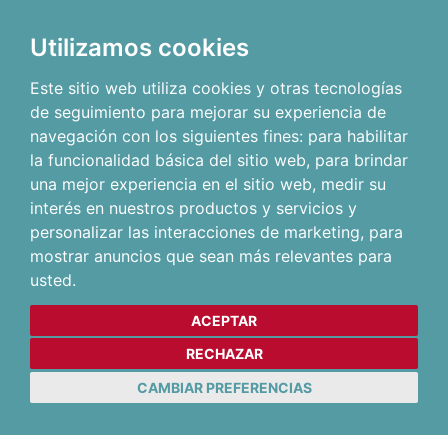
Utilizamos cookies
Este sitio web utiliza cookies y otras tecnologías
de seguimiento para mejorar su experiencia de
navegación con los siguientes fines:
para habilitar
la funcionalidad básica del sitio web
,
para brindar
una mejor experiencia en el sitio web
,
medir su
interés en nuestros productos y servicios y
personalizar las interacciones de marketing
,
para
mostrar anuncios que sean más relevantes para
usted
.
ACEPTAR
RECHAZAR
CAMBIAR PREFERENCIAS