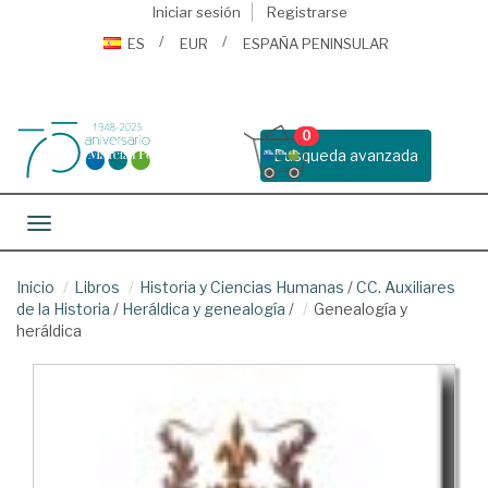
Iniciar sesión
Registrarse
ES
EUR
ESPAÑA PENINSULAR
0
Busqueda avanzada
Toggle navigation
Inicio
Libros
Historia y Ciencias Humanas
/
CC. Auxiliares
de la Historia
/
Heráldica y genealogía
/
Genealogía y
heráldica