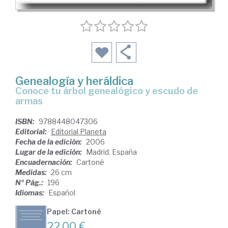
Genealogía y heráldica
conoce tu árbol genealógico y escudo de
armas
ISBN:
9788448047306
Editorial:
Editorial Planeta
Fecha de la edición:
2006
Lugar de la edición:
Madrid. España
Encuadernación:
Cartoné
Medidas:
26 cm
Nº Pág.:
196
Idiomas:
Español
Papel: Cartoné
22,00 €