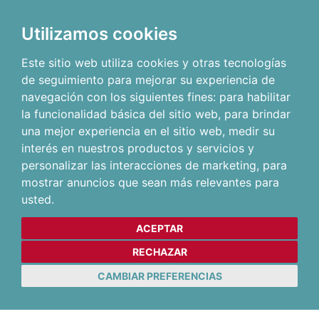
Utilizamos cookies
Este sitio web utiliza cookies y otras tecnologías
de seguimiento para mejorar su experiencia de
navegación con los siguientes fines:
para habilitar
la funcionalidad básica del sitio web
,
para brindar
una mejor experiencia en el sitio web
,
medir su
interés en nuestros productos y servicios y
personalizar las interacciones de marketing
,
para
mostrar anuncios que sean más relevantes para
usted
.
ACEPTAR
RECHAZAR
CAMBIAR PREFERENCIAS